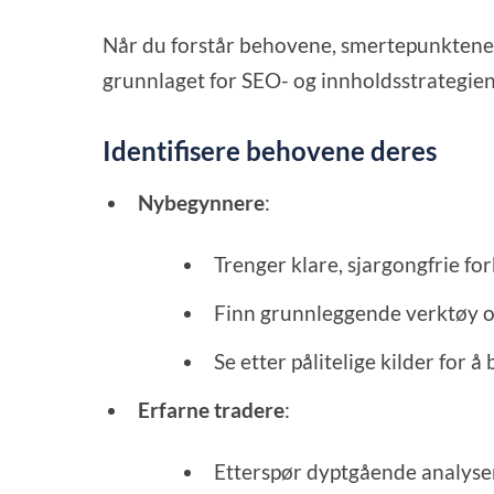
Når du forstår behovene, smertepunktene o
grunnlaget for SEO- og innholdsstrategiene 
Identifisere behovene deres
Nybegynnere
:
Trenger klare, sjargongfrie for
Finn grunnleggende verktøy og
Se etter pålitelige kilder for
Erfarne tradere
:
Etterspør dyptgående analyser