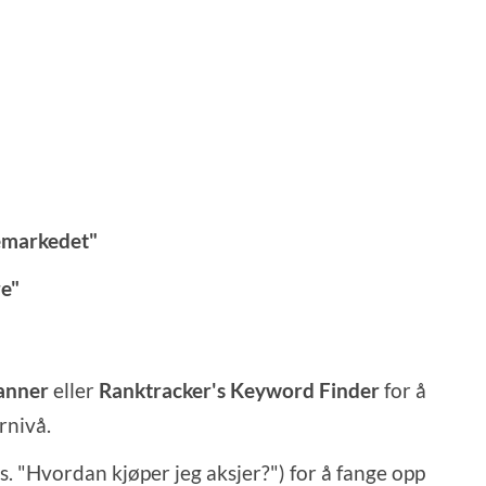
jemarkedet"
e"
anner
eller
Ranktracker's Keyword Finder
for å
rnivå.
. "Hvordan kjøper jeg aksjer?") for å fange opp