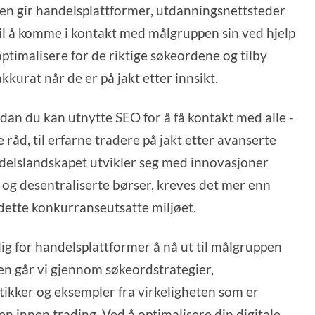
en gir handelsplattformer, utdanningsnettsteder
til å komme i kontakt med målgruppen sin ved hjelp
timalisere for de riktige søkeordene og tilby
akkurat når de er på jakt etter innsikt.
an du kan utnytte SEO for å få kontakt med alle -
åd, til erfarne tradere på jakt etter avanserte
ndelslandskapet utvikler seg med innovasjoner
 og desentraliserte børser, kreves det mer enn
i dette konkurranseutsatte miljøet.
g for handelsplattformer å nå ut til målgruppen
gen går vi gjennom søkeordstrategier,
ikker og eksempler fra virkeligheten som er
gen
innen
trading
. Ved å optimalisere din digitale