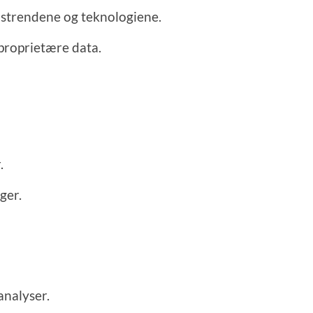
dstrendene og teknologiene.
 proprietære data.
.
ger.
analyser.