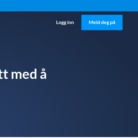
Logg inn
Meld deg på
tt med å