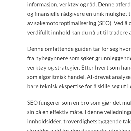
informasjon, verktøy og råd. Denne atferd
og finansielle rådgivere en unik mulighet 
av søkemotoroptimalisering (SEO). Ved å op
verdifullt innhold kan du nå ut til tradere 
Denne omfattende guiden tar for seg hvord
fra nybegynnere som søker grunnleggende r
verktøy og strategier. Etter hvert som ha
som algoritmisk handel, AI-drevet analyse
bare teknisk ekspertise for å skille seg ut 
SEO fungerer som en bro som gjør det muli
sin på en effektiv måte. I denne veilednin
innholdsidéer, troverdighetsbyggende takt
skreddersydd for den dynamiske
utviklin