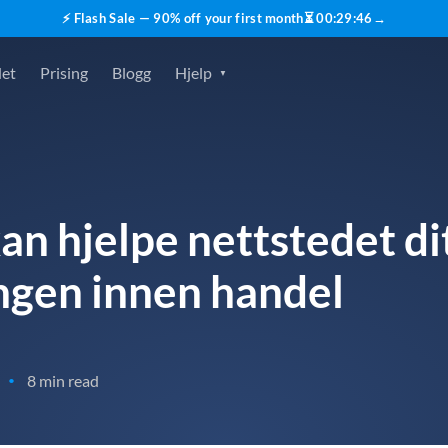
⚡ Flash Sale — 90% off your first month
⏳
00
:
29
:
46
→
det
Prising
Blogg
Hjelp
n hjelpe nettstedet di
ingen innen handel
8 min read
•