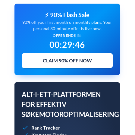
⚡ 90% Flash Sale
90% off your first month on monthly plans. Your
personal 30-minute offer is live now.
OFFER ENDS IN:
00
:
29
:
46
CLAIM 90% OFF NOW
ALT-I-ETT-PLATTFORMEN
FOR EFFEKTIV
SØKEMOTOROPTIMALISERING
Rank Tracker
Keyword Finder