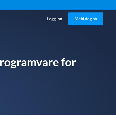
Logg inn
Meld deg på
sprogramvare for