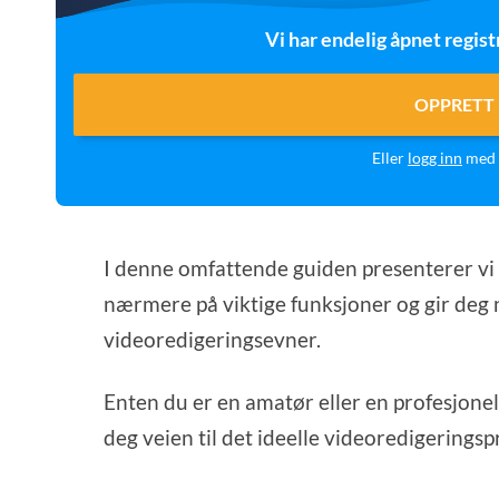
Vi har endelig åpnet regist
OPPRETT 
Eller
logg inn
med 
I denne omfattende guiden presenterer vi
nærmere på viktige funksjoner og gir deg 
videoredigeringsevner.
Enten du er en amatør eller en profesjonell
deg veien til det ideelle videoredigering