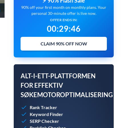
⚡ 90% Flash Sale
90% off your first month on monthly plans. Your
personal 30-minute offer is live now.
OFFER ENDS IN:
00
:
29
:
45
CLAIM 90% OFF NOW
ALT-I-ETT-PLATTFORMEN
FOR EFFEKTIV
SØKEMOTOROPTIMALISERING
Rank Tracker
Keyword Finder
SERP Checker
Backlink Checker