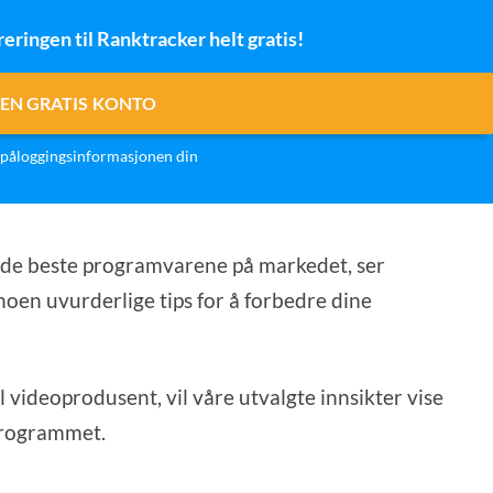
reringen til Ranktracker helt gratis!
EN GRATIS KONTO
påloggingsinformasjonen din
 de beste programvarene på markedet, ser
noen uvurderlige tips for å forbedre dine
 videoprodusent, vil våre utvalgte innsikter vise
sprogrammet.