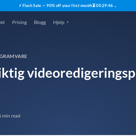
⚡ Flash Sale — 90% off your first month
⏳
00
:
29
:
45
→
det
Prising
Blogg
Hjelp
OGRAMVARE
riktig videoredigering
6 min read