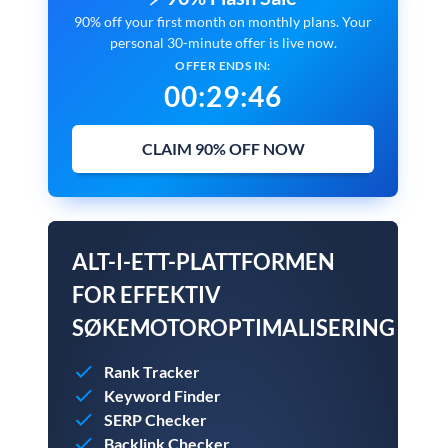
90% off your first month on monthly plans. Your
personal 30-minute offer is live now.
OFFER ENDS IN:
00
:
29
:
45
CLAIM 90% OFF NOW
ALT-I-ETT-PLATTFORMEN
FOR EFFEKTIV
SØKEMOTOROPTIMALISERING
Rank Tracker
Keyword Finder
SERP Checker
Backlink Checker