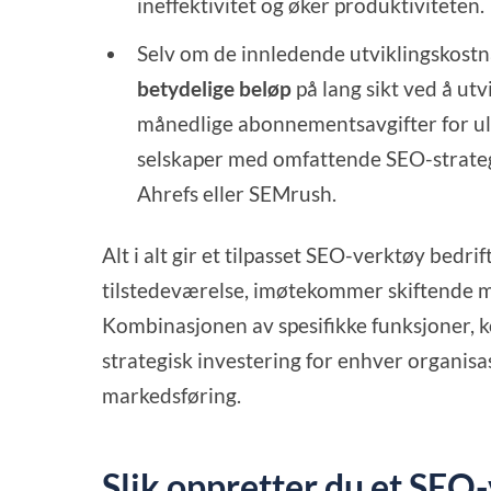
ineffektivitet og øker produktiviteten.
Selv om de innledende utviklingskostn
betydelige beløp
på lang sikt ved å utv
månedlige abonnementsavgifter for ul
selskaper med omfattende SEO-strategi
Ahrefs eller SEMrush.
Alt i alt gir et tilpasset SEO-verktøy bedr
tilstedeværelse, imøtekommer skiftende m
Kombinasjonen av spesifikke funksjoner, ko
strategisk investering for enhver organisa
markedsføring.
Slik oppretter du et SEO