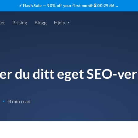
⚡ Flash Sale — 90% off your first month
⏳
00
:
29
:
45
→
det
Prising
Blogg
Hjelp
er du ditt eget SEO-ve
8 min read
•