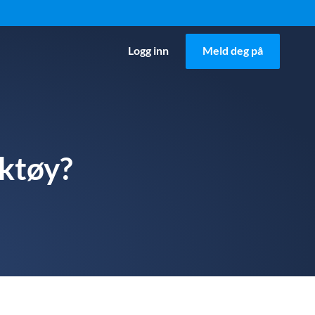
Logg inn
Meld deg på
rktøy?