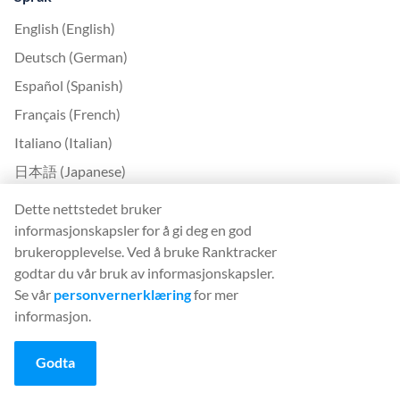
English (English)
Deutsch (German)
Español (Spanish)
Français (French)
Italiano (Italian)
日本語 (Japanese)
Nederlands (Nederlands)
Dette nettstedet bruker
Polski (Polish)
informasjonskapsler for å gi deg en god
brukeropplevelse. Ved å bruke Ranktracker
Português (Portuguese)
godtar du vår bruk av informasjonskapsler.
Svenska (Swedish)
Se vår
personvernerklæring
for mer
Türkçe (Turkish)
informasjon.
中文 (Chinese)
Godta
Български (Bulgarian)
Čeština (Czech)