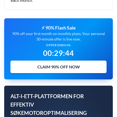
each month.
⚡ 90% Flash Sale
90% off your first month on monthly plans. Your personal
30-minute offer is live now.
OFFER ENDS IN:
00
:
29
:
43
CLAIM 90% OFF NOW
ALT-I-ETT-PLATTFORMEN FOR
EFFEKTIV
SØKEMOTOROPTIMALISERING