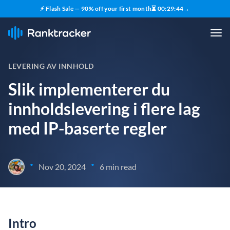
⚡ Flash Sale — 90% off your first month
⏳
00
:
29
:
43
→
LEVERING AV INNHOLD
Slik implementerer du
innholdslevering i flere lag
med IP-baserte regler
•
•
Nov 20, 2024
6 min read
Intro