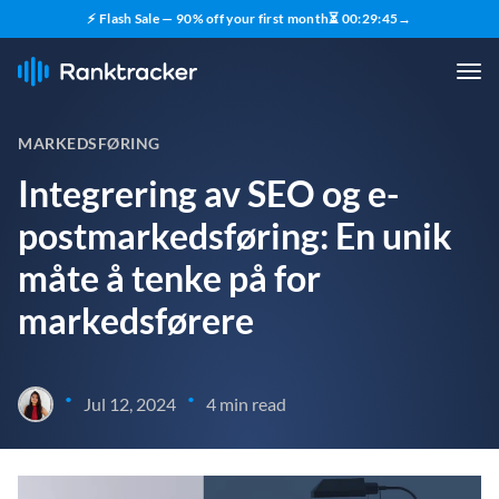
⚡ Flash Sale — 90% off your first month
⏳
00
:
29
:
44
→
MARKEDSFØRING
Integrering av SEO og e-
postmarkedsføring: En unik
måte å tenke på for
markedsførere
•
•
Jul 12, 2024
4 min read