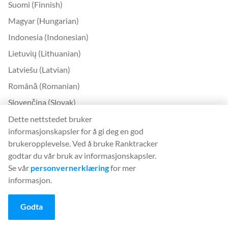
Suomi (Finnish)
Magyar (Hungarian)
Indonesia (Indonesian)
Lietuvių (Lithuanian)
Latviešu (Latvian)
Română (Romanian)
Slovenčina (Slovak)
Slovenščina (Slovenian)
Dette nettstedet bruker
informasjonskapsler for å gi deg en god
Українська (Ukrainian)
brukeropplevelse. Ved å bruke Ranktracker
한국어 (Korean)
godtar du vår bruk av informasjonskapsler.
Bokmål (Norwegian)
Se vår
personvernerklæring
for mer
informasjon.
Kontakt
Godta
Kontakt oss