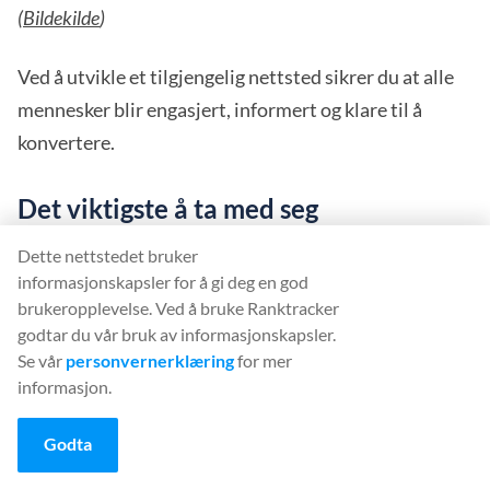
(
Bildekilde
)
Ved å utvikle et tilgjengelig nettsted sikrer du at alle
mennesker blir engasjert, informert og klare til å
konvertere.
Det viktigste å ta med seg
Dette nettstedet bruker
Generelt sett har mobile first-indeksering satt en
informasjonskapsler for å gi deg en god
høyere standard for hvordan nettsteder skal se ut og
brukeropplevelse. Ved å bruke Ranktracker
fungere på Internett. Søkemotorene er nå først og
godtar du vår bruk av informasjonskapsler.
Se vår
personvernerklæring
for mer
fremst interessert i hvordan nettstedet ditt betjener
informasjon.
mobilbrukere.
Godta
Ved å følge denne veiledningen bør du få et klarere
bilde av hvordan du kan lage et mobilvennlig nettsted