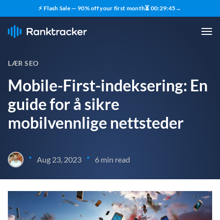
⚡ Flash Sale — 90% off your first month
⏳
00
:
29
:
44
→
LÆR SEO
Mobile-First-indeksering: En
guide for å sikre
mobilvennlige nettsteder
•
•
Aug 23, 2023
6 min read