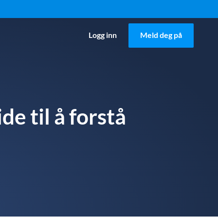
Logg inn
Meld deg på
e til å forstå