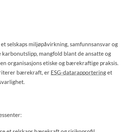
 et selskaps miljøpåvirkning, samfunnsansvar og
e karbonutslipp, mangfold blant de ansatte og
en organisasjons etiske og bærekraftige praksis.
riterer bærekraft, er
ESG-datarapportering
et
svarlighet.
essenter:
e et selskaps bærekraft og risikoprofil.