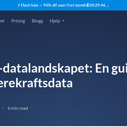
⚡ Flash Sale — 90% off your first month
⏳
00
:
29
:
45
→
det
Prising
Blogg
Hjelp
datalandskapet: En guid
ærekraftsdata
6 min read
•