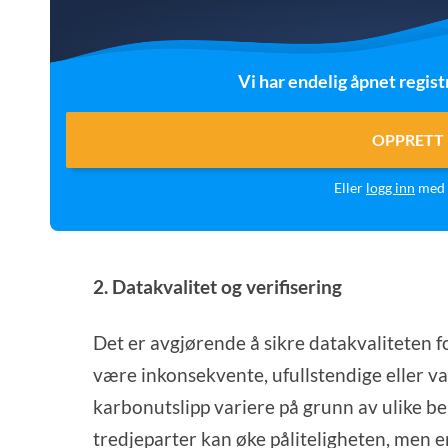
Vi har endelig åpnet regist
OPPRETT 
Eller
logg inn
med 
2. Datakvalitet og verifisering
Det er avgjørende å sikre datakvaliteten 
være inkonsekvente, ufullstendige eller va
karbonutslipp variere på grunn av ulike 
tredjeparter kan øke påliteligheten, men e