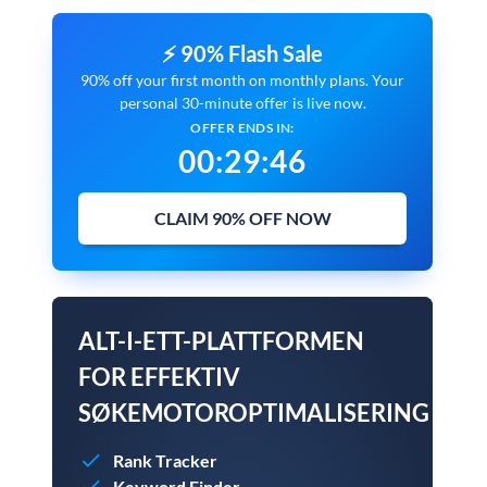
⚡ 90% Flash Sale
90% off your first month on monthly plans. Your
personal 30-minute offer is live now.
OFFER ENDS IN:
00
:
29
:
45
CLAIM 90% OFF NOW
ALT-I-ETT-PLATTFORMEN
FOR EFFEKTIV
SØKEMOTOROPTIMALISERING
Rank Tracker
Keyword Finder