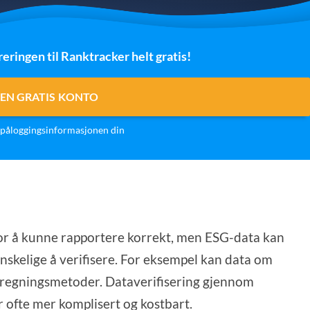
reringen til Ranktracker helt gratis!
EN GRATIS KONTO
påloggingsinformasjonen din
for å kunne rapportere korrekt, men ESG-data kan
nskelige å verifisere. For eksempel kan data om
beregningsmetoder. Dataverifisering gjennom
r ofte mer komplisert og kostbart.