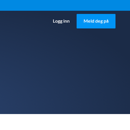
Logg inn
Meld deg på