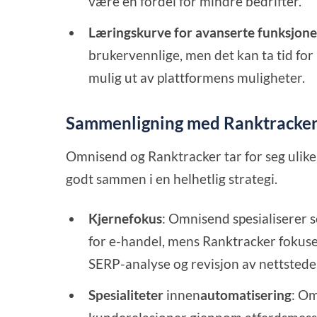
være en fordel for mindre bedrifter.
Læringskurve for avanserte funksjone
brukervennlige, men det kan ta tid for 
mulig ut av plattformens muligheter.
Sammenligning med Ranktracker
Omnisend og Ranktracker tar for seg ulike
godt sammen i en helhetlig strategi.
Kjernefokus
: Omnisend spesialiserer
for e-handel, mens Ranktracker fokuse
SERP-analyse og revisjon av nettstede
Spesialiteter
innen
automatisering
: Om