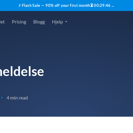
⚡ Flash Sale — 90% off your first month
⏳
00
:
29
:
45
→
det
Prising
Blogg
Hjelp
eldelse
4 min read
•