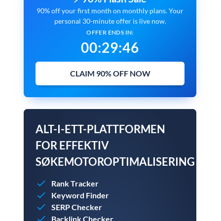
90% off your first month on monthly plans. Your
personal 30-minute offer is live now.
OFFER ENDS IN:
00
:
29
:
45
CLAIM 90% OFF NOW
ALT-I-ETT-PLATTFORMEN
FOR EFFEKTIV
SØKEMOTOROPTIMALISERING
Rank Tracker
Keyword Finder
SERP Checker
Backlink Checker