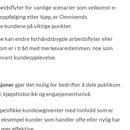
eidsflyter for vanlige scenarier som velkomst-e-
 oppfølging etter kjøp, er Omnisends
re kundene på viktige punkter.
ne kan endre forhåndsbygde arbeidsflyter eller
 som er i tråd med merkevarestemmen, noe som
levant kundeopplevelse.
sjoner
gjør det mulig for bedrifter å dele publikum
d, kjøpshistorikk og engasjementsnivå.
 spesifikke kundesegmenter med innhold som er
 eksempel kunder som handler ofte eller nylig har
 mer effektive.