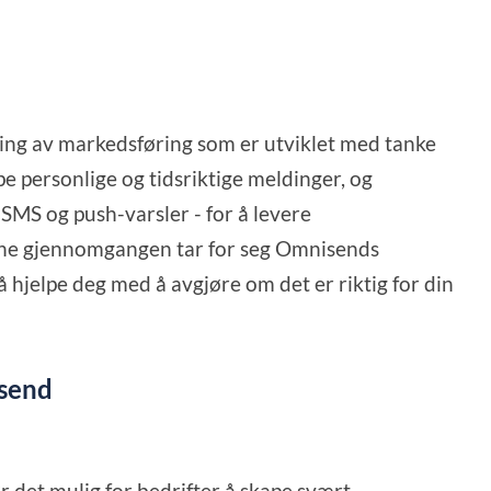
ing av markedsføring som er utviklet med tanke
e personlige og tidsriktige meldinger, og
, SMS og push-varsler - for å levere
e gjennomgangen tar for seg Omnisends
å hjelpe deg med å avgjøre om det er riktig for din
isend
r det mulig for bedrifter å skape svært