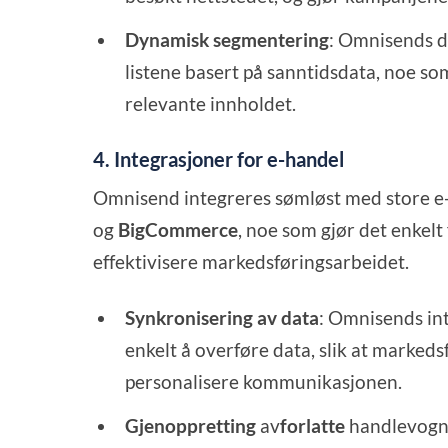
Dynamisk segmentering
: Omnisends 
listene basert på sanntidsdata, noe s
relevante innholdet.
4. Integrasjoner for e-handel
Omnisend integreres sømløst med store 
og
BigCommerce
, noe som gjør det enkel
effektivisere markedsføringsarbeidet.
Synkronisering av data
: Omnisends in
enkelt å overføre data, slik at markeds
personalisere kommunikasjonen.
Gjenoppretting
av
forlatte
handlevogne