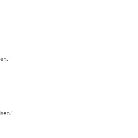
en."
isen."
"