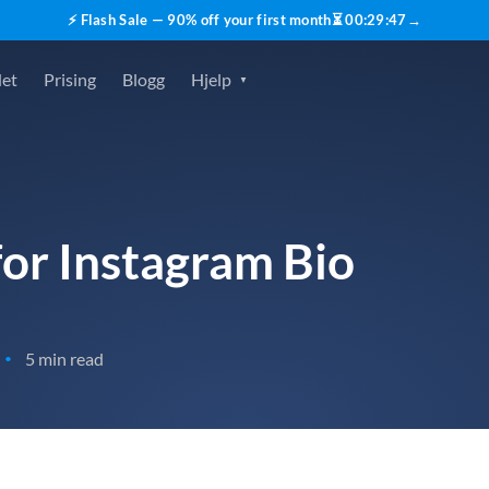
⚡ Flash Sale — 90% off your first month
⏳
00
:
29
:
46
→
det
Prising
Blogg
Hjelp
for Instagram Bio
5 min read
•