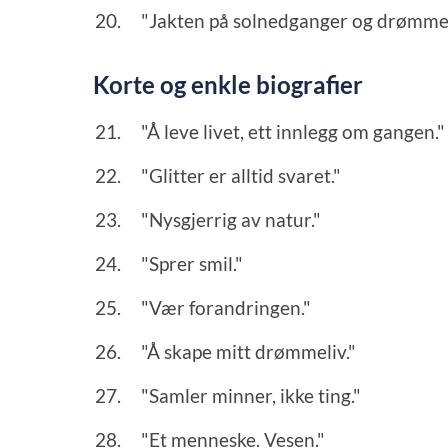
"Jakten på solnedganger og drømme
Korte og enkle biografier
"Å leve livet, ett innlegg om gangen."
"Glitter er alltid svaret."
"Nysgjerrig av natur."
"Sprer smil."
"Vær forandringen."
"Å skape mitt drømmeliv."
"Samler minner, ikke ting."
"Et menneske. Vesen."