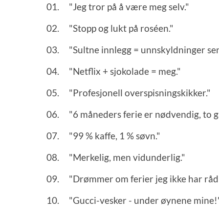
"Jeg tror på å være meg selv."
"Stopp og lukt på roséen."
"Sultne innlegg = unnskyldninger se
"Netflix + sjokolade = meg."
"Profesjonell overspisningskikker."
"6 måneders ferie er nødvendig, to ga
"99 % kaffe, 1 % søvn."
"Merkelig, men vidunderlig."
"Drømmer om ferier jeg ikke har råd t
"Gucci-vesker - under øynene mine!