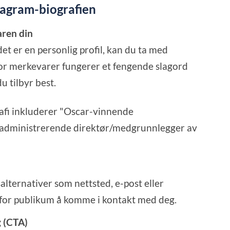
stagram-biografien
aren din
det er en personlig profil, kan du ta med
. For merkevarer fungerer et fengende slagord
u tilbyr best.
rafi inkluderer "Oscar-vinnende
og administrerende direktør/medgrunnlegger av
lternativer som nettsted, e-post eller
 for publikum å komme i kontakt med deg.
g (CTA)