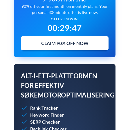
90% off your first month on monthly plans. Your
personal 30-minute offer is live now.
OFFER ENDS IN:
00
:
29
:
46
CLAIM 90% OFF NOW
ALT-I-ETT-PLATTFORMEN
FOR EFFEKTIV
SØKEMOTOROPTIMALISERING
Rank Tracker
Keyword Finder
SERP Checker
Backlink Checker