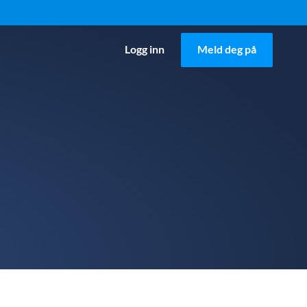
Logg inn
Meld deg på