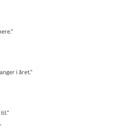
nere."
nger i året."
il."
"