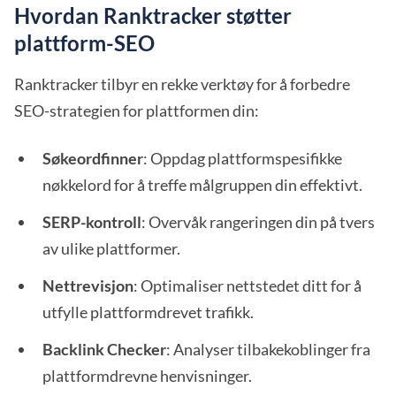
Hvordan Ranktracker støtter
plattform-SEO
Ranktracker tilbyr en rekke verktøy for å forbedre
SEO-strategien for plattformen din:
Søkeordfinner
: Oppdag plattformspesifikke
nøkkelord for å treffe målgruppen din effektivt.
SERP-kontroll
: Overvåk rangeringen din på tvers
av ulike plattformer.
Nettrevisjon
: Optimaliser nettstedet ditt for å
utfylle plattformdrevet trafikk.
Backlink Checker
: Analyser tilbakekoblinger fra
plattformdrevne henvisninger.