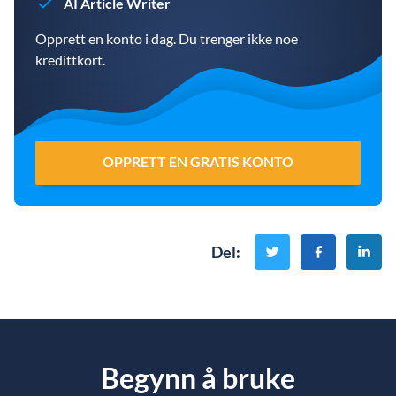
AI Article Writer
Opprett en konto i dag. Du trenger ikke noe
kredittkort.
OPPRETT EN GRATIS KONTO
Del
:
Begynn å bruke