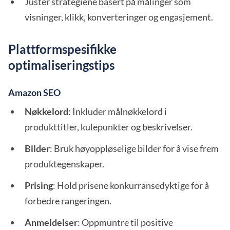
Juster strategiene basert på målinger som
visninger, klikk, konverteringer og engasjement.
Plattformspesifikke
optimaliseringstips
Amazon SEO
Nøkkelord
: Inkluder målnøkkelord i
produkttitler, kulepunkter og beskrivelser.
Bilder
: Bruk høyoppløselige bilder for å vise frem
produktegenskaper.
Prising
: Hold prisene konkurransedyktige for å
forbedre rangeringen.
Anmeldelser
: Oppmuntre til positive