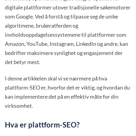
digitale plattformer utover tradisjonelle søkemotorer
som Google. Ved å forstå og tilpasse seg de unike
algoritmene, brukeratferden og
innholdsoppdagelsessystemene til plattformer som
Amazon, YouTube, Instagram, LinkedIn og andre, kan
bedrifter maksimere synlighet og engasjement der
det betyr mest.
I denne artikkelen skal vi se nærmere på hva
plattform-SEO er, hvorfor det er viktig, og hvordan du
kan implementere det på en effektiv måte for din
virksomhet.
Hva er plattform-SEO?