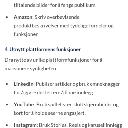
tiltalende bilder for å fenge publikum.
Amazon
: Skriv overbevisende
produktbeskrivelser med tydelige fordeler og
funksjoner.
4. Utnytt plattformens funksjoner
Dra nytte av unike plattformfunksjoner for å
maksimere synligheten.
LinkedIn
: Publiser artikler og bruk emneknagger
for å gjøre det lettere å finne innlegg.
YouTube
: Bruk spillelister, sluttskjermbilder og
kort for å holde seerne engasjert.
Instagram:
Bruk Stories, Reels og karusellinnlegg