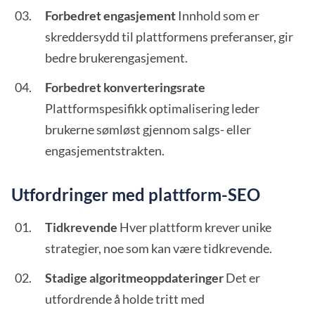
Forbedret engasjement
Innhold som er
skreddersydd til plattformens preferanser, gir
bedre brukerengasjement.
Forbedret konverteringsrate
Plattformspesifikk optimalisering leder
brukerne sømløst gjennom salgs- eller
engasjementstrakten.
Utfordringer med plattform-SEO
Tidkrevende
Hver plattform krever unike
strategier, noe som kan være tidkrevende.
Stadige algoritmeoppdateringer
Det er
utfordrende å holde tritt med