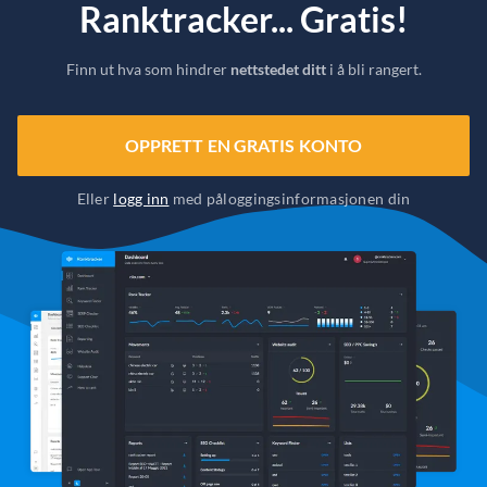
Ranktracker... Gratis!
Finn ut hva som hindrer
nettstedet ditt
i å bli rangert.
OPPRETT EN GRATIS KONTO
Eller
logg inn
med påloggingsinformasjonen din