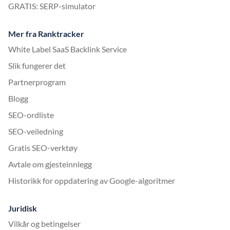
GRATIS: SERP-simulator
Mer fra Ranktracker
White Label SaaS Backlink Service
Slik fungerer det
Partnerprogram
Blogg
SEO-ordliste
SEO-veiledning
Gratis SEO-verktøy
Avtale om gjesteinnlegg
Historikk for oppdatering av Google-algoritmer
Juridisk
Vilkår og betingelser