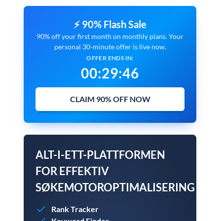
⚡ 90% Flash Sale
90% off your first month on monthly plans. Your
personal 30-minute offer is live now.
OFFER ENDS IN:
00
:
29
:
45
CLAIM 90% OFF NOW
ALT-I-ETT-PLATTFORMEN
FOR EFFEKTIV
SØKEMOTOROPTIMALISERING
Rank Tracker
Keyword Finder