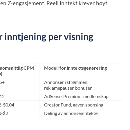
Gen Z-engasjement. Reell inntekt krever høyt
 inntjening per visning
nomsnittlig CPM
Modell for inntektsgenerering
)
5+
Annonser i strømmen,
reklamepauser, bonuser
12
AdSense, Premium, medlemskap
2-$0.04
Creator Fund, gaver, sponsing
0-$2
Deling av annonseinntekter