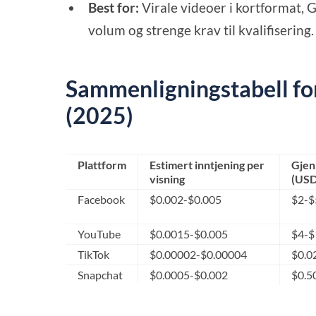
Best for:
Virale videoer i kortformat, 
volum og strenge krav til kvalifisering.
Sammenligningstabell for
(2025)
Plattform
Estimert inntjening per
Gjen
visning
(USD
Facebook
$0.002-$0.005
$2-$
YouTube
$0.0015-$0.005
$4-$
TikTok
$0.00002-$0.00004
$0.0
Snapchat
$0.0005-$0.002
$0.5