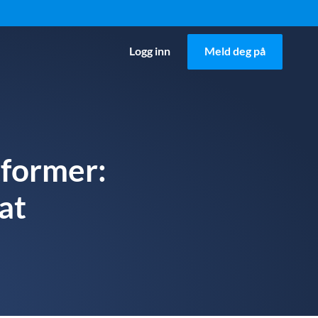
Logg inn
Meld deg på
tformer:
at