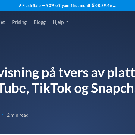
⚡ Flash Sale — 90% off your first month
⏳
00
:
29
:
45
→
det
Prising
Blogg
Hjelp
visning på tvers av plat
Tube, TikTok og Snapch
2 min read
•