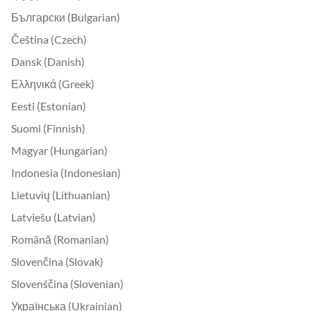
Български (Bulgarian)
Čeština (Czech)
Dansk (Danish)
Ελληνικά (Greek)
Eesti (Estonian)
Suomi (Finnish)
Magyar (Hungarian)
Indonesia (Indonesian)
Lietuvių (Lithuanian)
Latviešu (Latvian)
Română (Romanian)
Slovenčina (Slovak)
Slovenščina (Slovenian)
Українська (Ukrainian)