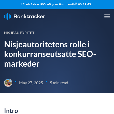
⚡ Flash Sale — 90% off your first month
⏳
00
:
29
:
44
→
NISJEAUTORITET
Nisjeautoritetens rolle i
konkurranseutsatte SEO-
markeder
•
•
May 27, 2025
5 min read
Intro