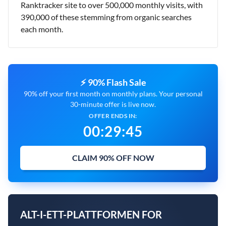
Ranktracker site to over 500,000 monthly visits, with
390,000 of these stemming from organic searches
each month.
⚡ 90% Flash Sale
90% off your first month on monthly plans. Your personal
30-minute offer is live now.
OFFER ENDS IN:
00
:
29
:
44
CLAIM 90% OFF NOW
ALT-I-ETT-PLATTFORMEN FOR