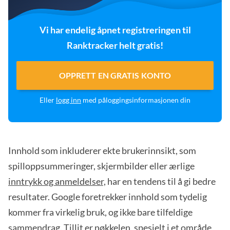
Vi har endelig åpnet registreringen til
Ranktracker helt gratis!
OPPRETT EN GRATIS KONTO
Eller
logg inn
med påloggingsinformasjonen din
Innhold som inkluderer ekte brukerinnsikt, som
spilloppsummeringer, skjermbilder eller ærlige
inntrykk og anmeldelser,
har en tendens til å gi bedre
resultater. Google foretrekker innhold som tydelig
kommer fra virkelig bruk, og ikke bare tilfeldige
sammendrag. Tillit er nøkkelen, spesielt i et område