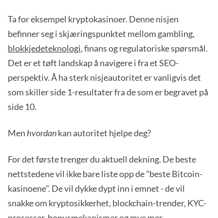
Ta for eksempel kryptokasinoer. Denne nisjen
befinner seg i skjæringspunktet mellom gambling,
blokkjedeteknologi
, finans og regulatoriske spørsmål.
Det er et tøft landskap å navigere i fra et SEO-
perspektiv. Å ha sterk nisjeautoritet er vanligvis det
som skiller side 1-resultater fra de som er begravet på
side 10.
Men
hvordan
kan autoritet hjelpe deg?
For det første trenger du aktuell dekning. De beste
nettstedene vil ikke bare liste opp de "beste Bitcoin-
kasinoene". De vil dykke dypt inn i emnet - de vil
snakke om kryptosikkerhet, blockchain-trender, KYC-
prosesser, bonusmekanismer og mye mer.