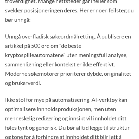
troverdighet. Mange nettsteder går i feller som
svekker posisjoneringen deres. Her er noen feilsteg du
bør unngå:
Unngå overfladisk søkeordmålretting. Å publisere en
artikkel på 500 ord om "de beste
kryptospilleautomatene" uten meningsfull analyse,
sammenligning eller kontekst er ikke effektivt.
Moderne søkemotorer prioriterer dybde, originalitet
og brukerverdi.
Ikke stol for mye på automatisering. AI-verktøy kan
optimalisere innholdsproduksjonen, men uten
menneskelig redigering og innsikt vil innholdet ditt
føles
tynt og generisk
. Du bør alltid legge til struktur
og tone for å forhindre at innholdet ditt blir lett å