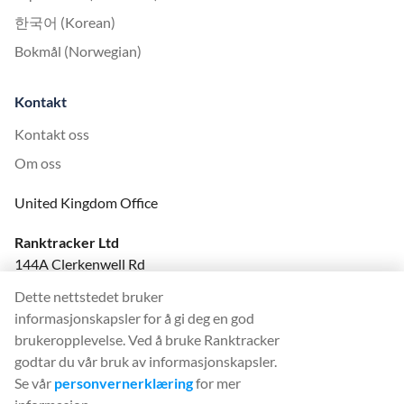
한국어 (Korean)
Bokmål (Norwegian)
Kontakt
Kontakt oss
Om oss
United Kingdom Office
Ranktracker Ltd
144A Clerkenwell Rd
London, EC1R 5DF
Dette nettstedet bruker
Company No: 08820809
informasjonskapsler for å gi deg en god
felix@ranktracker.com
brukeropplevelse. Ved å bruke Ranktracker
godtar du vår bruk av informasjonskapsler.
Se vår
personvernerklæring
for mer