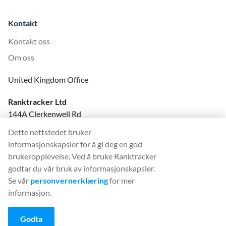
Kontakt
Kontakt oss
Om oss
United Kingdom Office
Ranktracker Ltd
144A Clerkenwell Rd
London, EC1R 5DF
Dette nettstedet bruker
Company No: 08820809
informasjonskapsler for å gi deg en god
felix@ranktracker.com
brukeropplevelse. Ved å bruke Ranktracker
godtar du vår bruk av informasjonskapsler.
Se vår
personvernerklæring
for mer
informasjon.
2015 -
2026
© Ranktracker. All Rights Reserved.
Godta