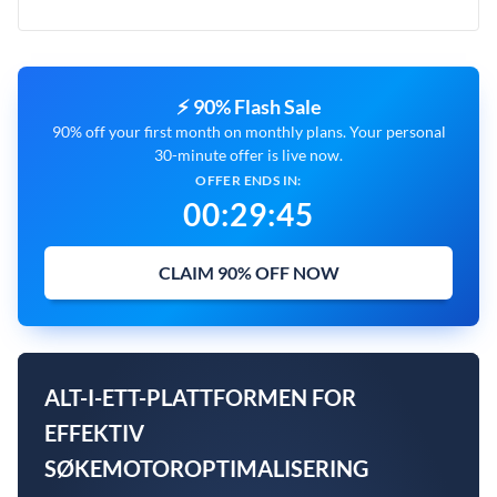
⚡ 90% Flash Sale
90% off your first month on monthly plans. Your personal
30-minute offer is live now.
OFFER ENDS IN:
00
:
29
:
45
CLAIM 90% OFF NOW
ALT-I-ETT-PLATTFORMEN FOR
EFFEKTIV
SØKEMOTOROPTIMALISERING