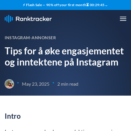
⚡ Flash Sale — 90% off your first month
⏳
00
:
29
:
45
→
INSTAGRAM-ANNONSER
Tips for å øke engasjementet
og inntektene på Instagram
•
•
May 23, 2025
2 min read
Intro