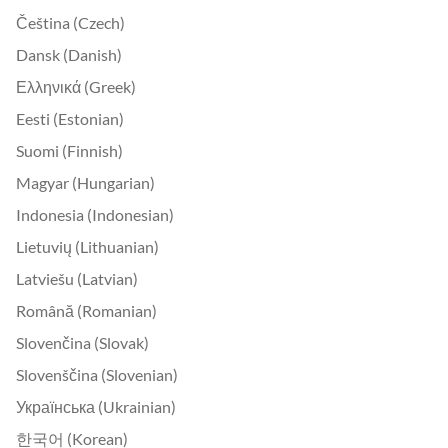
Čeština (Czech)
Dansk (Danish)
Ελληνικά (Greek)
Eesti (Estonian)
Suomi (Finnish)
Magyar (Hungarian)
Indonesia (Indonesian)
Lietuvių (Lithuanian)
Latviešu (Latvian)
Română (Romanian)
Slovenčina (Slovak)
Slovenščina (Slovenian)
Українська (Ukrainian)
한국어 (Korean)