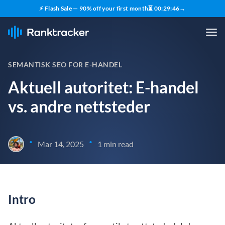
⚡ Flash Sale — 90% off your first month
⏳
00
:
29
:
45
→
SEMANTISK SEO FOR E-HANDEL
Aktuell autoritet: E-handel
vs. andre nettsteder
•
•
Mar 14, 2025
1 min read
Intro