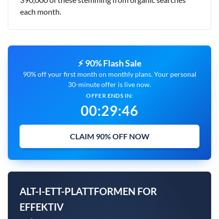
each month.
⚡ 90% Flash Sale
90% off your first month on monthly plans. Your personal
30-minute offer is live now.
OFFER ENDS IN:
00
:
29
:
45
CLAIM 90% OFF NOW
ALT-I-ETT-PLATTFORMEN FOR
EFFEKTIV