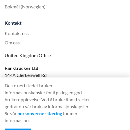
Bokmål (Norwegian)
Kontakt
Kontakt oss
Om oss
United Kingdom Office
Ranktracker Ltd
144A Clerkenwell Rd
London, EC1R 5DF
Dette nettstedet bruker
Company No: 08820809
informasjonskapsler for å gi deg en god
felix@ranktracker.com
brukeropplevelse. Ved å bruke Ranktracker
godtar du vår bruk av informasjonskapsler.
Se vår
personvernerklæring
for mer
informasjon.
2015 -
2026
© Ranktracker. All Rights Reserved.