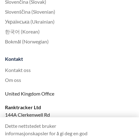
Slovenčina (Slovak)
Slovenščina (Slovenian)
Українська (Ukrainian)
한국어 (Korean)
Bokmål (Norwegian)
Kontakt
Kontakt oss
Om oss
United Kingdom Office
Ranktracker Ltd
144A Clerkenwell Rd
London, EC1R 5DF
Dette nettstedet bruker
Company No: 08820809
informasjonskapsler for å gi deg en god
felix@ranktracker.com