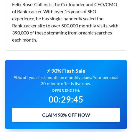
Felix Rose-Collins is the Co-founder and CEO/CMO
of Ranktracker. With over 15 years of SEO
experience, he has single-handedly scaled the
Ranktracker site to over 500,000 monthly visits, with
390,000 of these stemming from organic searches
each month.
⚡ 90% Flash Sale
90% off your first month on monthly plans. Your personal
30-minute offer is live now.
OFFER ENDS IN:
00
:
29
:
44
CLAIM 90% OFF NOW