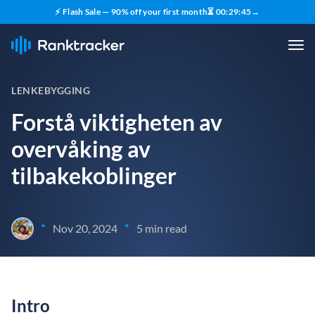
⚡ Flash Sale — 90% off your first month
⏳
00
:
29
:
44
→
LENKEBYGGING
Forstå viktigheten av
overvåking av
tilbakekoblinger
•
•
Nov 20, 2024
5 min read
Intro