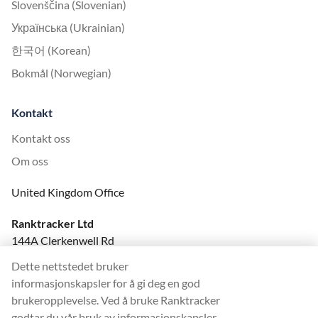
Slovenščina (Slovenian)
Українська (Ukrainian)
한국어 (Korean)
Bokmål (Norwegian)
Kontakt
Kontakt oss
Om oss
United Kingdom Office
Ranktracker Ltd
144A Clerkenwell Rd
London, EC1R 5DF
Dette nettstedet bruker
Company No: 08820809
informasjonskapsler for å gi deg en god
felix@ranktracker.com
brukeropplevelse. Ved å bruke Ranktracker
godtar du vår bruk av informasjonskapsler.