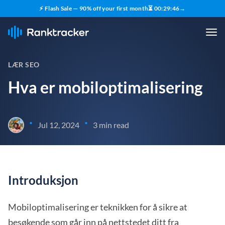
⚡ Flash Sale — 90% off your first month
⏳
00
:
29
:
45
→
LÆR SEO
Hva er mobiloptimalisering
•
•
Jul 12, 2024
3 min read
Introduksjon
Mobiloptimalisering er teknikken for å sikre at
besøkende som går inn på nettstedet ditt fra