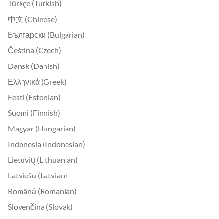
Türkçe (Turkish)
中文 (Chinese)
Български (Bulgarian)
Čeština (Czech)
Dansk (Danish)
Ελληνικά (Greek)
Eesti (Estonian)
Suomi (Finnish)
Magyar (Hungarian)
Indonesia (Indonesian)
Lietuvių (Lithuanian)
Latviešu (Latvian)
Română (Romanian)
Slovenčina (Slovak)