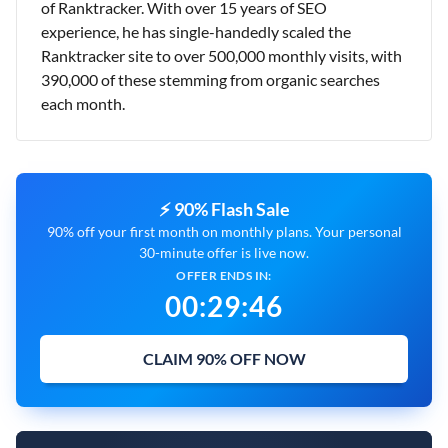
of Ranktracker. With over 15 years of SEO
experience, he has single-handedly scaled the
Ranktracker site to over 500,000 monthly visits, with
390,000 of these stemming from organic searches
each month.
⚡ 90% Flash Sale
90% off your first month on monthly plans. Your personal
30-minute offer is live now.
OFFER ENDS IN:
00
:
29
:
45
CLAIM 90% OFF NOW