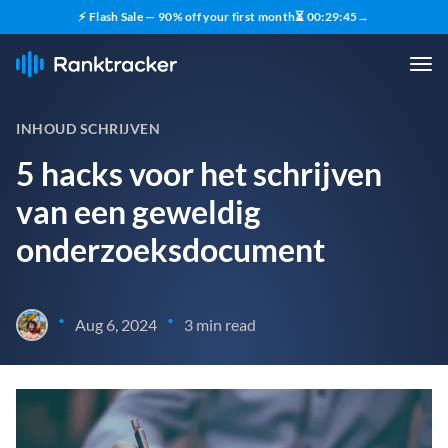
⚡ Flash Sale — 90% off your first month
⏳
00
:
29
:
44
→
INHOUD SCHRIJVEN
5 hacks voor het schrijven
van een geweldig
onderzoeksdocument
•
•
Aug 6, 2024
3 min read