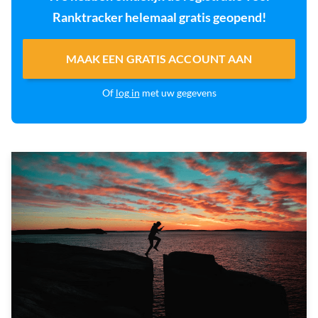
Ranktracker helemaal gratis geopend!
MAAK EEN GRATIS ACCOUNT AAN
Of
log in
met uw gegevens