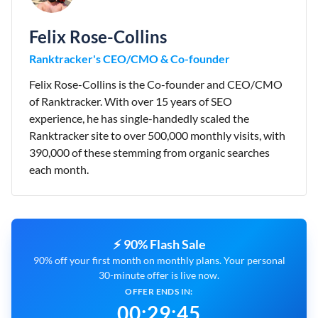
Felix Rose-Collins
Ranktracker's CEO/CMO & Co-founder
Felix Rose-Collins is the Co-founder and CEO/CMO
of Ranktracker. With over 15 years of SEO
experience, he has single-handedly scaled the
Ranktracker site to over 500,000 monthly visits, with
390,000 of these stemming from organic searches
each month.
⚡ 90% Flash Sale
90% off your first month on monthly plans. Your personal
30-minute offer is live now.
OFFER ENDS IN:
00
:
29
:
44