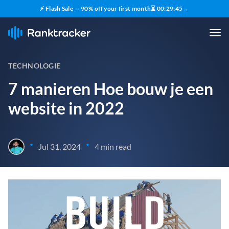
⚡ Flash Sale — 90% off your first month
⏳
00
:
29
:
44
→
TECHNOLOGIE
7 manieren Hoe bouw je een
website in 2022
•
•
Jul 31, 2024
4 min read