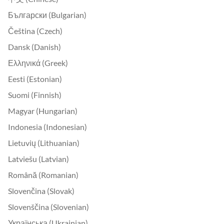
Български (Bulgarian)
Čeština (Czech)
Dansk (Danish)
Ελληνικά (Greek)
Eesti (Estonian)
Suomi (Finnish)
Magyar (Hungarian)
Indonesia (Indonesian)
Lietuvių (Lithuanian)
Latviešu (Latvian)
Română (Romanian)
Slovenčina (Slovak)
Slovenščina (Slovenian)
Українська (Ukrainian)