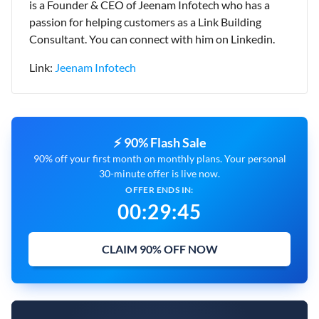
is a Founder & CEO of Jeenam Infotech who has a
passion for helping customers as a Link Building
Consultant. You can connect with him on Linkedin.
Link:
Jeenam Infotech
⚡ 90% Flash Sale
90% off your first month on monthly plans. Your personal
30-minute offer is live now.
OFFER ENDS IN:
00
:
29
:
44
CLAIM 90% OFF NOW