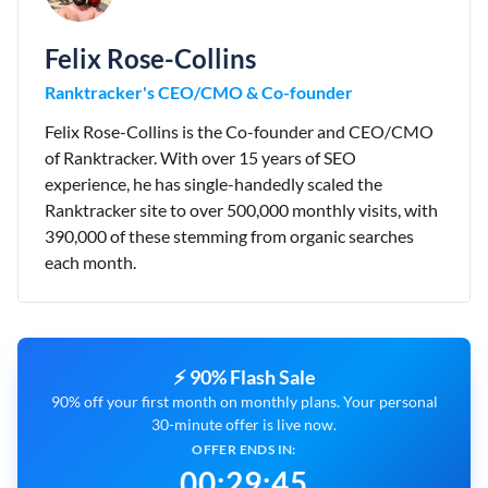
Felix Rose-Collins
Ranktracker's CEO/CMO & Co-founder
Felix Rose-Collins is the Co-founder and CEO/CMO
of Ranktracker. With over 15 years of SEO
experience, he has single-handedly scaled the
Ranktracker site to over 500,000 monthly visits, with
390,000 of these stemming from organic searches
each month.
⚡ 90% Flash Sale
90% off your first month on monthly plans. Your personal
30-minute offer is live now.
OFFER ENDS IN:
00
:
29
:
44