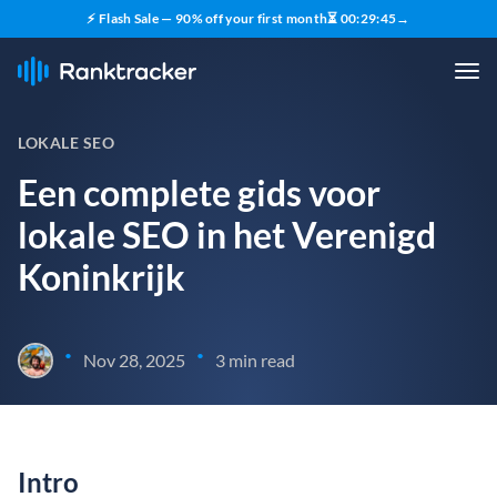
⚡ Flash Sale — 90% off your first month
⏳
00
:
29
:
44
→
LOKALE SEO
Een complete gids voor
lokale SEO in het Verenigd
Koninkrijk
•
•
Nov 28, 2025
3 min read
Intro