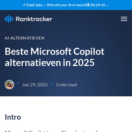
⚡ Flash Sale — 90% off your first month
⏳
00
:
29
:
44
→
AI ALTERNATIEVEN
Beste Microsoft Copilot
alternatieven in 2025
•
•
Jan 29, 2025
3 min read
Intro