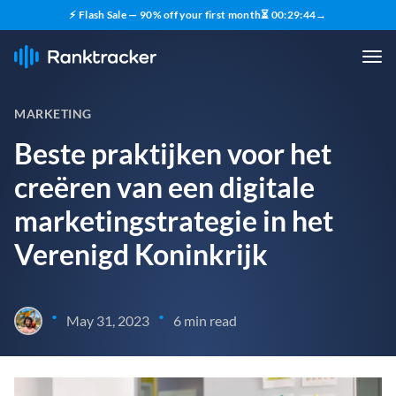
⚡ Flash Sale — 90% off your first month
⏳
00
:
29
:
43
→
MARKETING
Beste praktijken voor het
creëren van een digitale
marketingstrategie in het
Verenigd Koninkrijk
•
•
May 31, 2023
6 min read