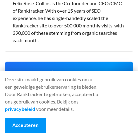
Felix Rose-Collins is the Co-founder and CEO/CMO
of Ranktracker. With over 15 years of SEO
experience, he has single-handedly scaled the
Ranktracker site to over 500,000 monthly visits, with
390,000 of these stemming from organic searches
each month.
⚡ 90% Flash Sale
Deze site maakt gebruik van cookies om u
90% off your first month on monthly plans. Your personal
30-minute offer is live now.
een geweldige gebruikerservaring te bieden.
OFFER ENDS IN:
Door Ranktracker te gebruiken, accepteert u
00
:
29
:
43
ons gebruik van cookies. Bekijk ons
privacybeleid
voor meer details.
CLAIM 90% OFF NOW
Accepteren