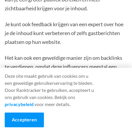
zichtbaarheid krijgen voor je inhoud.
Je kunt ook feedback krijgen van een expert over hoe
je de inhoud kunt verbeteren of zelfs gastberichten
plaatsen op hun website.
Het kan ook een geweldige manier zijn om backlinks
te verdienen, omdat deze influencers meestal een
groot aantal volgers hebben die jouw inhoud mogelijk
Deze site maakt gebruik van cookies om u
een geweldige gebruikerservaring te bieden.
kunnen delen.
Door Ranktracker te gebruiken, accepteert u
ons gebruik van cookies. Bekijk ons
Om beïnvloeders in je niche te bereiken, kun je
privacybeleid
voor meer details.
beginnen met het zoeken naar relevante hashtags op
Twitter of door lid te worden van Facebook-groepen
Accepteren
die gerelateerd zijn aan je onderwerp. U kunt dan