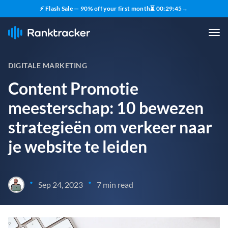
⚡ Flash Sale — 90% off your first month
⏳
00
:
29
:
44
→
DIGITALE MARKETING
Content Promotie
meesterschap: 10 bewezen
strategieën om verkeer naar
je website te leiden
•
•
Sep 24, 2023
7 min read