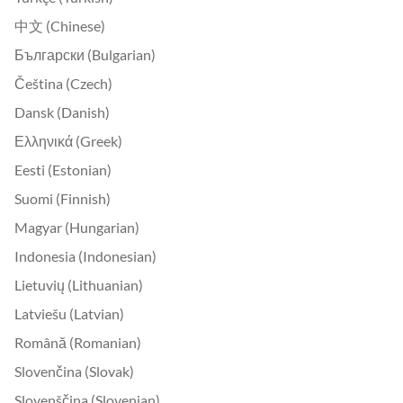
中文 (Chinese)
Български (Bulgarian)
Čeština (Czech)
Dansk (Danish)
Ελληνικά (Greek)
Eesti (Estonian)
Suomi (Finnish)
Magyar (Hungarian)
Indonesia (Indonesian)
Lietuvių (Lithuanian)
Latviešu (Latvian)
Română (Romanian)
Slovenčina (Slovak)
Slovenščina (Slovenian)