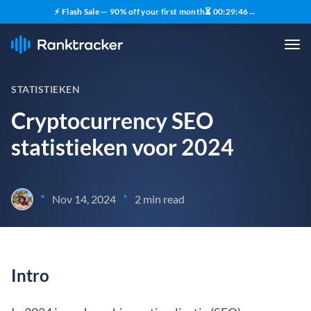
⚡ Flash Sale — 90% off your first month
⏳
00
:
29
:
45
→
STATISTIEKEN
Cryptocurrency SEO
statistieken voor 2024
•
•
Nov 14, 2024
2 min read
Intro