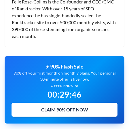
Felix Rose-Collins is the Co-founder and CEO/CMO
of Ranktracker. With over 15 years of SEO
experience, he has single-handedly scaled the
Ranktracker site to over 500,000 monthly visits, with
390,000 of these stemming from organic searches
each month.
⚡ 90% Flash Sale
90% off your first month on monthly plans. Your personal
30-minute offer is live now.
OFFER ENDS IN:
00
:
29
:
45
CLAIM 90% OFF NOW