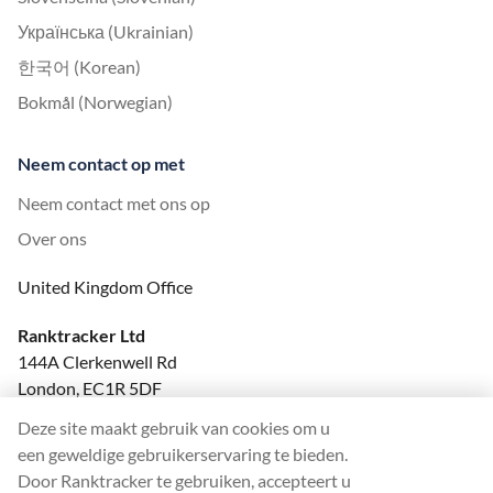
Українська (Ukrainian)
한국어 (Korean)
Bokmål (Norwegian)
Neem contact op met
Neem contact met ons op
Over ons
United Kingdom Office
Ranktracker Ltd
144A Clerkenwell Rd
London, EC1R 5DF
Company No: 08820809
Deze site maakt gebruik van cookies om u
felix@ranktracker.com
een geweldige gebruikerservaring te bieden.
Door Ranktracker te gebruiken, accepteert u