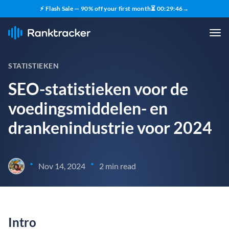
⚡ Flash Sale — 90% off your first month
⏳
00
:
29
:
45
→
STATISTIEKEN
SEO-statistieken voor de
voedingsmiddelen- en
drankenindustrie voor 2024
•
•
Nov 14, 2024
2 min read
Intro