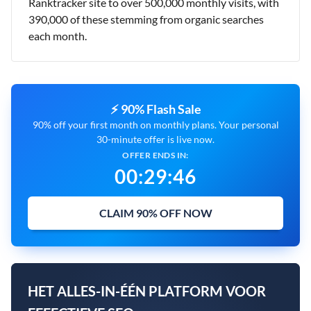
Ranktracker site to over 500,000 monthly visits, with
390,000 of these stemming from organic searches
each month.
⚡ 90% Flash Sale
90% off your first month on monthly plans. Your personal
30-minute offer is live now.
OFFER ENDS IN:
00
:
29
:
45
CLAIM 90% OFF NOW
HET ALLES-IN-ÉÉN PLATFORM VOOR