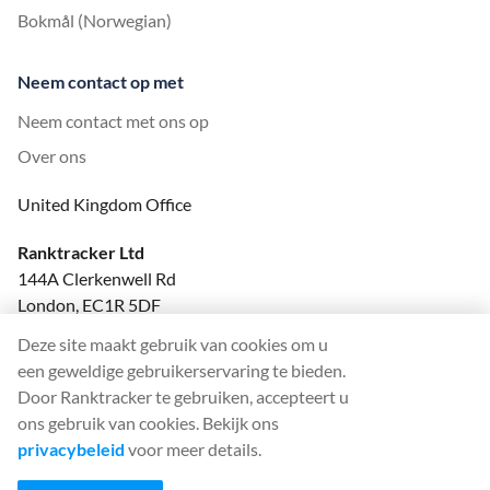
Bokmål (Norwegian)
Neem contact op met
Neem contact met ons op
Over ons
United Kingdom Office
Ranktracker Ltd
144A Clerkenwell Rd
London, EC1R 5DF
Company No: 08820809
Deze site maakt gebruik van cookies om u
felix@ranktracker.com
een geweldige gebruikerservaring te bieden.
Door Ranktracker te gebruiken, accepteert u
ons gebruik van cookies. Bekijk ons
privacybeleid
voor meer details.
2015 -
2026
© Ranktracker. All Rights Reserved.