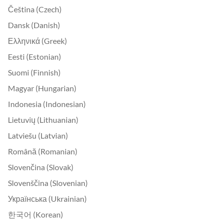
Čeština (Czech)
Dansk (Danish)
Ελληνικά (Greek)
Eesti (Estonian)
Suomi (Finnish)
Magyar (Hungarian)
Indonesia (Indonesian)
Lietuvių (Lithuanian)
Latviešu (Latvian)
Română (Romanian)
Slovenčina (Slovak)
Slovenščina (Slovenian)
Українська (Ukrainian)
한국어 (Korean)