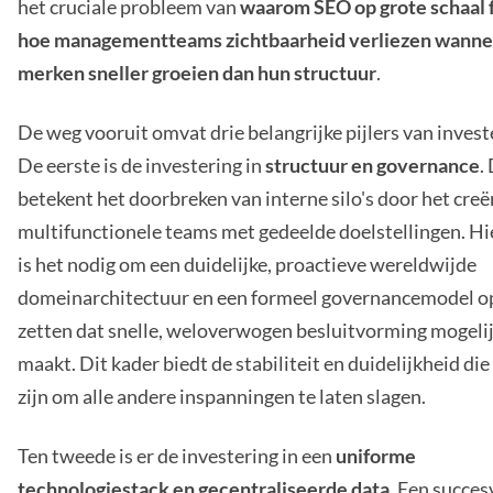
het cruciale probleem van
waarom SEO op grote schaal f
hoe managementteams zichtbaarheid verliezen wanne
merken sneller groeien dan hun structuur
.
De weg vooruit omvat drie belangrijke pijlers van invest
De eerste is de investering in
structuur en governance
.
betekent het doorbreken van interne silo's door het creë
multifunctionele teams met gedeelde doelstellingen. H
is het nodig om een duidelijke, proactieve wereldwijde
domeinarchitectuur en een formeel governancemodel o
zetten dat snelle, weloverwogen besluitvorming mogeli
maakt. Dit kader biedt de stabiliteit en duidelijkheid die
zijn om alle andere inspanningen te laten slagen.
Ten tweede is er de investering in een
uniforme
technologiestack en gecentraliseerde data
. Een succes