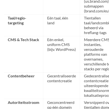
(us.brand.com)
submappen
(brand.com/es/
Taal/regio-
Eén taal, één
Tientallen
targeting
land
taal/landcombi
beheerd via
hreflang-tags
CMS & Tech Stack
Eén enkel,
Meerdere CMS
uniform CMS
instanties,
(bijv. WordPress)
verouderde
platforms van
overnames,
verschillende 
stacks per regi
Contentbeheer
Gecentraliseerde
Gedecentralis
contentcreatie
contentcreatie
uiteenlopende
kwaliteitsnor
lokalisatiepro
Autoriteitsstroom
Geconcentreerd
Versnipperd o
op één domein
tientallen dom