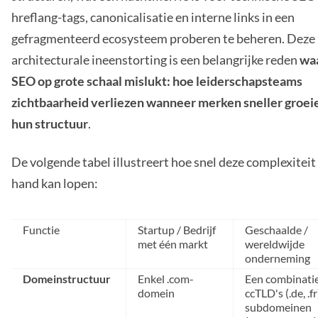
hreflang-tags, canonicalisatie en interne links in een
gefragmenteerd ecosysteem proberen te beheren. Deze
architecturale ineenstorting is een belangrijke reden
wa
SEO op grote schaal mislukt: hoe leiderschapsteams
zichtbaarheid verliezen wanneer merken sneller groei
hun structuur
.
De volgende tabel illustreert hoe snel deze complexiteit 
hand kan lopen:
Functie
Startup / Bedrijf
Geschaalde /
met één markt
wereldwijde
onderneming
Domeinstructuur
Enkel .com-
Een combinati
domein
ccTLD's (.de, .fr
subdomeinen