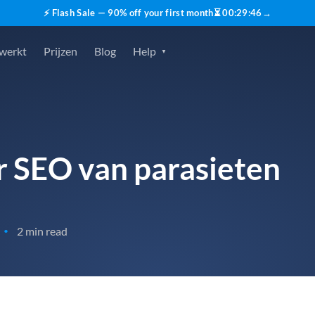
⚡ Flash Sale — 90% off your first month
⏳
00
:
29
:
45
→
 werkt
Prijzen
Blog
Help
 SEO van parasieten
2 min read
•