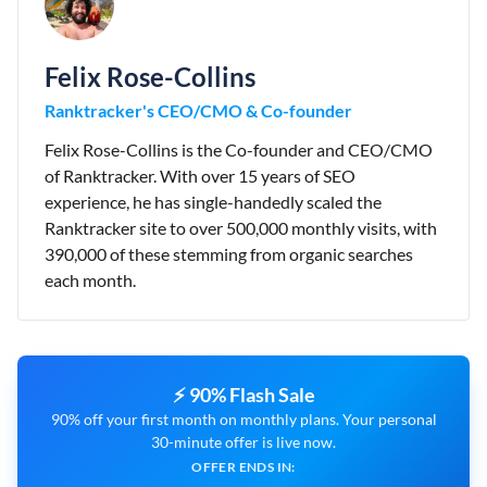
Felix Rose-Collins
Ranktracker's CEO/CMO & Co-founder
Felix Rose-Collins is the Co-founder and CEO/CMO
of Ranktracker. With over 15 years of SEO
experience, he has single-handedly scaled the
Ranktracker site to over 500,000 monthly visits, with
390,000 of these stemming from organic searches
each month.
⚡ 90% Flash Sale
90% off your first month on monthly plans. Your personal
30-minute offer is live now.
OFFER ENDS IN: