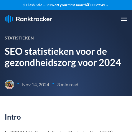
⚡ Flash Sale — 90% off your first month
⏳
00
:
29
:
45
→
STATISTIEKEN
SEO statistieken voor de
gezondheidszorg voor 2024
•
•
Nov 14, 2024
3 min read
Intro