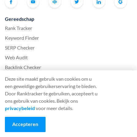
Gereedschap
Rank Tracker
Keyword Finder
SERP Checker
Web Audit
Backlink Checker
Backlink Monitor
Deze site maakt gebruik van cookies om u
een geweldige gebruikerservaring te bieden.
SEO Checklist
Door Ranktracker te gebruiken, accepteert u
AI Article Writer
ons gebruik van cookies. Bekijk ons
GRATIS: SERP Simulator
privacybeleid
voor meer details.
Meer van Ranktracker
Accepteren
White Label SaaS Backlink Service