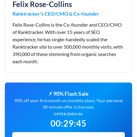
Felix Rose-Collins
Ranktracker's CEO/CMO & Co-founder
Felix Rose-Collins is the Co-founder and CEO/CMO
of Ranktracker. With over 15 years of SEO
experience, he has single-handedly scaled the
Ranktracker site to over 500,000 monthly visits, with
390,000 of these stemming from organic searches
each month.
⚡ 90% Flash Sale
90% off your first month on monthly plans. Your personal
30-minute offer is live now.
OFFER ENDS IN:
00
:
29
:
44