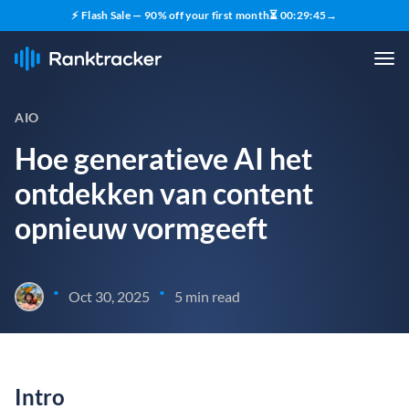
⚡ Flash Sale — 90% off your first month
⏳
00
:
29
:
44
→
AIO
Hoe generatieve AI het
ontdekken van content
opnieuw vormgeeft
•
•
Oct 30, 2025
5 min read
Intro