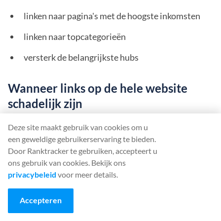
linken naar pagina's met de hoogste inkomsten
linken naar topcategorieën
versterk de belangrijkste hubs
Wanneer links op de hele website
schadelijk zijn
linken naar te veel pagina's
Deze site maakt gebruik van cookies om u
een geweldige gebruikerservaring te bieden.
linken naar pagina's die vaak veranderen
Door Ranktracker te gebruiken, accepteert u
ons gebruik van cookies. Bekijk ons
linken naar archieven met een lage waarde
privacybeleid
voor meer details.
linken naar dunne programmatische pagina's
Accepteren
Best practice