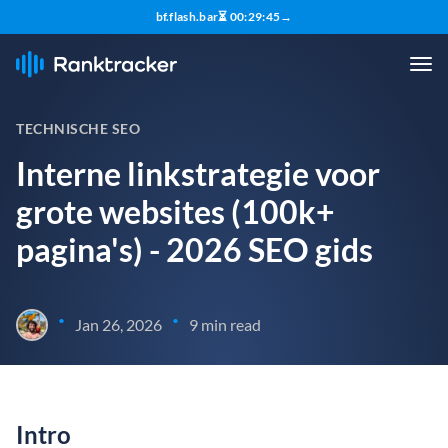
bf.flash.bar
⏳
00
:
29
:
44
→
TECHNISCHE SEO
Interne linkstrategie voor
grote websites (100k+
pagina's) - 2026 SEO gids
•
•
Jan 26, 2026
9 min read
Intro