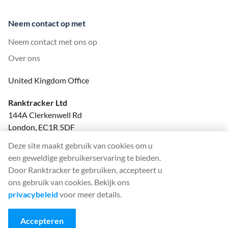
Neem contact op met
Neem contact met ons op
Over ons
United Kingdom Office
Ranktracker Ltd
144A Clerkenwell Rd
London, EC1R 5DF
Company No: 08820809
Deze site maakt gebruik van cookies om u
felix@ranktracker.com
een geweldige gebruikerservaring te bieden.
Door Ranktracker te gebruiken, accepteert u
ons gebruik van cookies. Bekijk ons
privacybeleid
voor meer details.
2015 -
2026
© Ranktracker. All Rights Reserved.
Accepteren