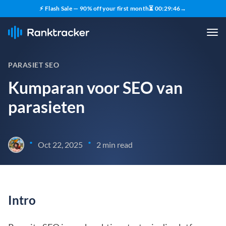
⚡ Flash Sale — 90% off your first month
⏳
00
:
29
:
45
→
PARASIET SEO
Kumparan voor SEO van
parasieten
•
•
Oct 22, 2025
2 min read
Intro