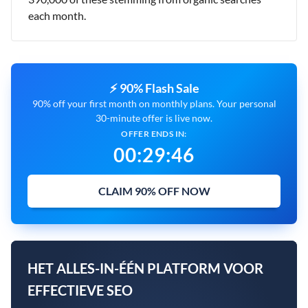
each month.
⚡ 90% Flash Sale
90% off your first month on monthly plans. Your personal
30-minute offer is live now.
OFFER ENDS IN:
00
:
29
:
45
CLAIM 90% OFF NOW
HET ALLES-IN-ÉÉN PLATFORM VOOR
EFFECTIEVE SEO