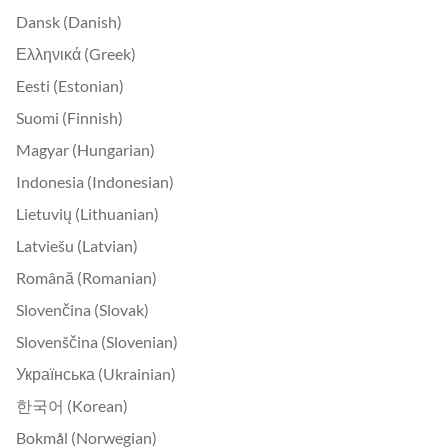
Dansk (Danish)
Ελληνικά (Greek)
Eesti (Estonian)
Suomi (Finnish)
Magyar (Hungarian)
Indonesia (Indonesian)
Lietuvių (Lithuanian)
Latviešu (Latvian)
Română (Romanian)
Slovenčina (Slovak)
Slovenščina (Slovenian)
Українська (Ukrainian)
한국어 (Korean)
Bokmål (Norwegian)