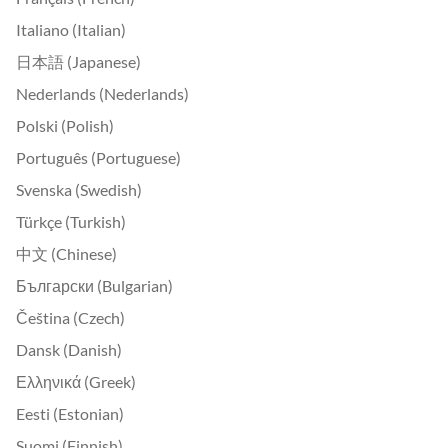
Italiano (Italian)
日本語 (Japanese)
Nederlands (Nederlands)
Polski (Polish)
Português (Portuguese)
Svenska (Swedish)
Türkçe (Turkish)
中文 (Chinese)
Български (Bulgarian)
Čeština (Czech)
Dansk (Danish)
Ελληνικά (Greek)
Eesti (Estonian)
Suomi (Finnish)