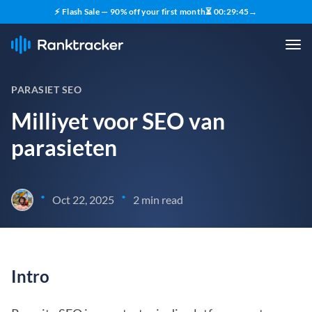
⚡ Flash Sale — 90% off your first month
⏳
00
:
29
:
45
→
PARASIET SEO
Milliyet voor SEO van
parasieten
•
•
Oct 22, 2025
2 min read
Intro