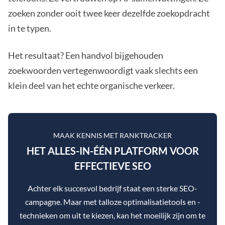
zoeken zonder ooit twee keer dezelfde zoekopdracht
in te typen.
Het resultaat? Een handvol bijgehouden
zoekwoorden vertegenwoordigt vaak slechts een
klein deel van het echte organische verkeer.
MAAK KENNIS MET RANKTRACKER
HET ALLES-IN-ÉÉN PLATFORM VOOR
EFFECTIEVE SEO
Achter elk succesvol bedrijf staat een sterke SEO-
campagne. Maar met talloze optimalisatietools en -
technieken om uit te kiezen, kan het moeilijk zijn om te