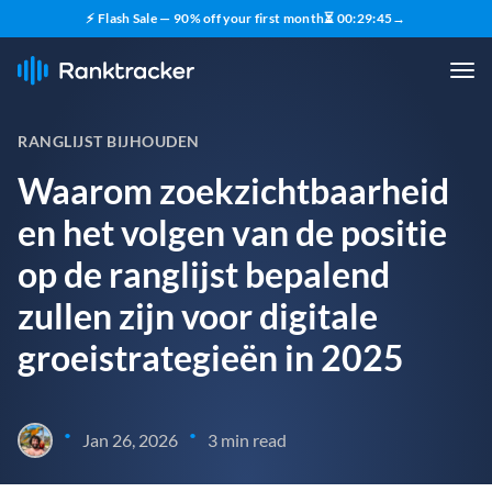
⚡ Flash Sale — 90% off your first month
⏳
00
:
29
:
44
→
RANGLIJST BIJHOUDEN
Waarom zoekzichtbaarheid
en het volgen van de positie
op de ranglijst bepalend
zullen zijn voor digitale
groeistrategieën in 2025
•
•
Jan 26, 2026
3 min read