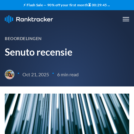
⚡ Flash Sale — 90% off your first month
⏳
00
:
29
:
43
→
BEOORDELINGEN
Senuto recensie
•
•
Oct 21, 2025
6 min read