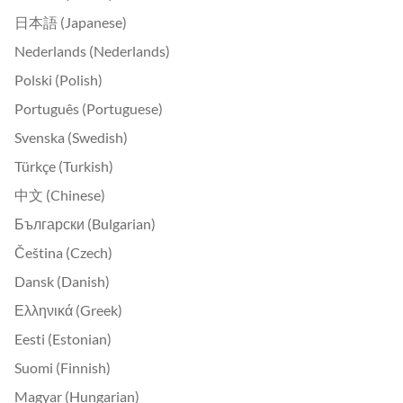
日本語 (Japanese)
Nederlands (Nederlands)
Polski (Polish)
Português (Portuguese)
Svenska (Swedish)
Türkçe (Turkish)
中文 (Chinese)
Български (Bulgarian)
Čeština (Czech)
Dansk (Danish)
Ελληνικά (Greek)
Eesti (Estonian)
Suomi (Finnish)
Magyar (Hungarian)