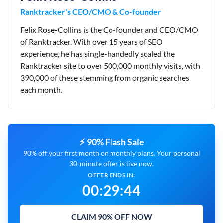
Ranktracker's CEO/CMO & Co-founder
Felix Rose-Collins is the Co-founder and CEO/CMO
of Ranktracker. With over 15 years of SEO
experience, he has single-handedly scaled the
Ranktracker site to over 500,000 monthly visits, with
390,000 of these stemming from organic searches
each month.
⚡ 90% Flash Sale
90% off your first month on monthly plans. Your personal
30-minute offer is live now.
OFFER ENDS IN:
00
:
29
:
43
CLAIM 90% OFF NOW