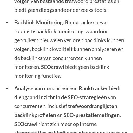
volgen van bestaande trefwoord prestaties en
biedt geen diepgaande onderzoeks tools.
Backlink Monitoring
:
Ranktracker
bevat
robuuste
backlink monitoring
, waardoor
gebruikers nieuwe en verloren backlinks kunnen
volgen, backlink kwaliteit kunnen analyseren en
de backlinks van concurrenten kunnen
monitoren.
SEOcrawl
biedt geen backlink
monitoring functies.
Analyse van concurrenten
:
Ranktracker
biedt
diepgaand inzicht in de
SEO-strategieën
van
concurrenten, inclusief
trefwoordranglijsten
,
backlinkprofielen
en
SEO-prestatiemetingen
.
SEOcrawl
richt zich meer op interne
siteprestaties en biedt geen diepgaande tracering