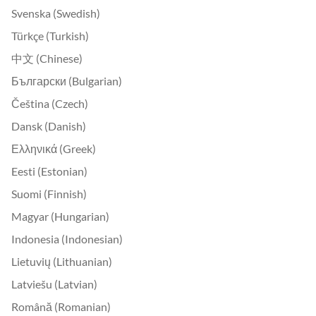
Svenska (Swedish)
Türkçe (Turkish)
中文 (Chinese)
Български (Bulgarian)
Čeština (Czech)
Dansk (Danish)
Ελληνικά (Greek)
Eesti (Estonian)
Suomi (Finnish)
Magyar (Hungarian)
Indonesia (Indonesian)
Lietuvių (Lithuanian)
Latviešu (Latvian)
Română (Romanian)