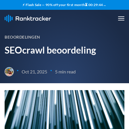
⚡ Flash Sale — 90% off your first month
⏳
00
:
29
:
43
→
BEOORDELINGEN
SEOcrawl beoordeling
•
•
Oct 21, 2025
5 min read