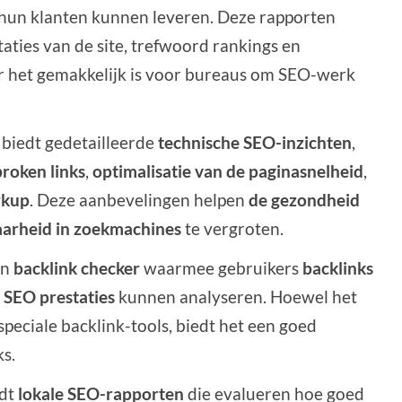
un klanten kunnen leveren. Deze rapporten
taties van de site, trefwoord rankings en
r het gemakkelijk is voor bureaus om SEO-werk
 biedt gedetailleerde
technische SEO-inzichten
,
roken links
,
optimalisatie van de paginasnelheid
,
rkup
. Deze aanbevelingen helpen
de gezondheid
aarheid in zoekmachines
te vergroten.
en
backlink checker
waarmee gebruikers
backlinks
p
SEO prestaties
kunnen analyseren. Hoewel het
speciale backlink-tools, biedt het een goed
ks.
edt
lokale SEO-rapporten
die evalueren hoe goed