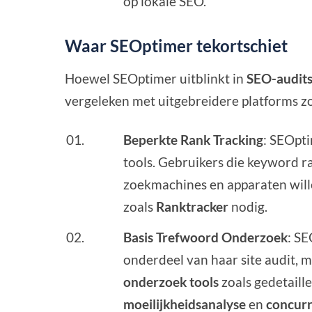
op lokale SEO.
Waar SEOptimer tekortschiet
Hoewel SEOptimer uitblinkt in
SEO-audit
vergeleken met uitgebreidere platforms z
Beperkte Rank Tracking
: SEOpt
tools. Gebruikers die keyword r
zoekmachines en apparaten will
zoals
Ranktracker
nodig.
Basis Trefwoord Onderzoek
: S
onderdeel van haar site audit,
onderzoek tools
zoals gedetaill
moeilijkheidsanalyse
en
concur