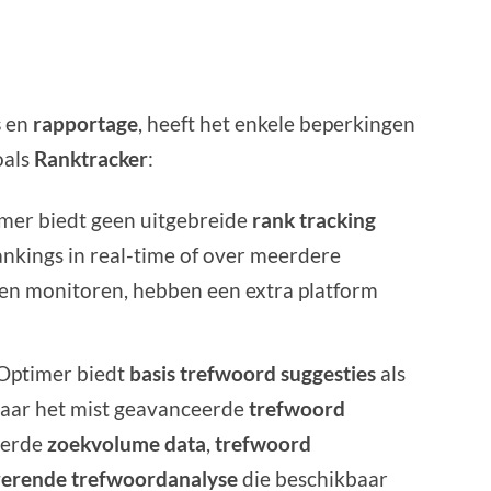
s
en
rapportage
, heeft het enkele beperkingen
oals
Ranktracker
:
imer biedt geen uitgebreide
rank tracking
ankings in real-time of over meerdere
en monitoren, hebben een extra platform
EOptimer biedt
basis trefwoord suggesties
als
 maar het mist geavanceerde
trefwoord
eerde
zoekvolume data
,
trefwoord
rerende trefwoordanalyse
die beschikbaar