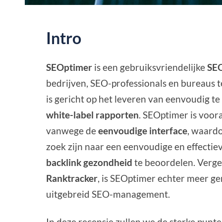
Intro
SEOptimer
is een gebruiksvriendelijke
SEO
bedrijven, SEO-professionals en bureaus t
is gericht op het leveren van eenvoudig te
white-label rapporten
. SEOptimer is voora
vanwege de
eenvoudige interface
, waardo
zoek zijn naar een eenvoudige en effecti
backlink gezondheid
te beoordelen. Verge
Ranktracker
, is SEOptimer echter meer ge
uitgebreid SEO-management.
In deze recensie zullen we de sterke pun