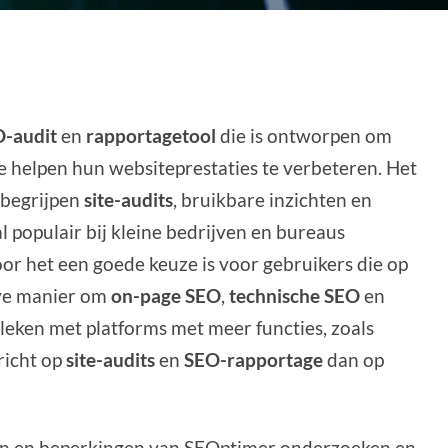
-audit
en
rapportagetool
die is ontworpen om
e helpen hun websiteprestaties te verbeteren. Het
 begrijpen
site-audits
, bruikbare inzichten en
l populair bij kleine bedrijven en bureaus
or het een goede keuze is voor gebruikers die op
eve manier om
on-page SEO
,
technische SEO
en
leken met platforms met meer functies, zoals
richt op
site-audits
en
SEO-rapportage
dan op
ten en beperkingen van SEOptimer onderzoeken en