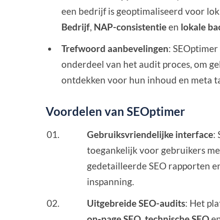
een bedrijf is geoptimaliseerd voor lok
Bedrijf
,
NAP-consistentie
en
lokale ba
Trefwoord aanbevelingen
: SEOptimer 
onderdeel van het audit proces, om ge
ontdekken voor hun inhoud en meta t
Voordelen van SEOptimer
Gebruiksvriendelijke interface
:
toegankelijk voor gebruikers me
gedetailleerde SEO rapporten e
inspanning.
Uitgebreide SEO-audits
: Het pl
on-page SEO
,
technische SEO
e