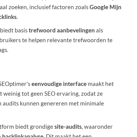
aal zoeken, inclusief factoren zoals
Google Mijn
cklinks
.
biedt basis
trefwoord aanbevelingen
als
bruikers te helpen relevante trefwoorden te
ags.
 SEOptimer's
eenvoudige interface
maakt het
t weinig tot geen SEO ervaring, zodat ze
n audits kunnen genereren met minimale
atform biedt grondige
site-audits
, waaronder
n
backlinkanalyse
. Dit maakt het een