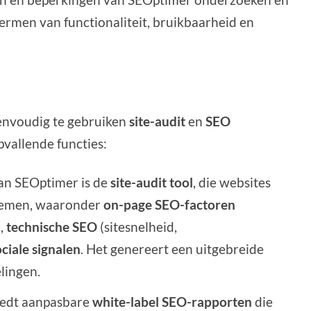
termen van functionaliteit, bruikbaarheid en
eenvoudig te gebruiken
site-audit
en
SEO
opvallende functies:
van SEOptimer is de
site-audit tool
, die websites
lemen, waaronder
on-page SEO-factoren
),
technische SEO
(sitesnelheid,
ociale signalen
. Het genereert een uitgebreide
lingen.
iedt aanpasbare
white-label SEO-rapporten
die