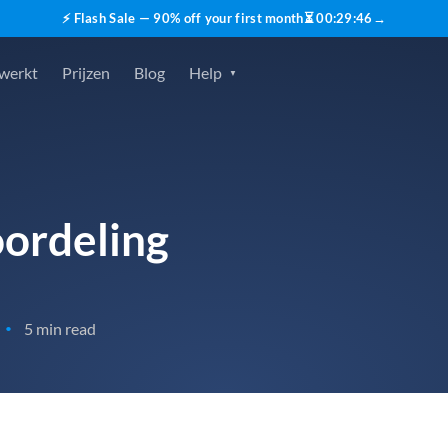
⚡ Flash Sale — 90% off your first month
⏳
00
:
29
:
45
→
 werkt
Prijzen
Blog
Help
ordeling
5 min read
•