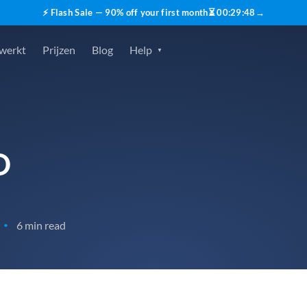
⚡ Flash Sale — 90% off your first month
⏳
00
:
29
:
47
→
 werkt
Prijzen
Blog
Help
O
6 min read
•