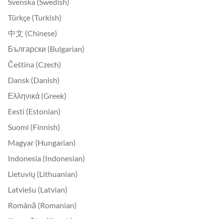
Svenska (Swedish)
Türkçe (Turkish)
中文 (Chinese)
Български (Bulgarian)
Čeština (Czech)
Dansk (Danish)
Ελληνικά (Greek)
Eesti (Estonian)
Suomi (Finnish)
Magyar (Hungarian)
Indonesia (Indonesian)
Lietuvių (Lithuanian)
Latviešu (Latvian)
Română (Romanian)