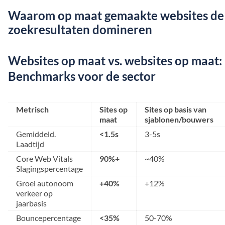
Waarom op maat gemaakte websites de
zoekresultaten domineren
Websites op maat vs. websites op maat:
Benchmarks voor de sector
Metrisch
Sites op
Sites op basis van
maat
sjablonen/bouwers
Gemiddeld.
<1.5s
3-5s
Laadtijd
Core Web Vitals
90%+
~40%
Slagingspercentage
Groei autonoom
+40%
+12%
verkeer op
jaarbasis
Bouncepercentage
<35%
50-70%