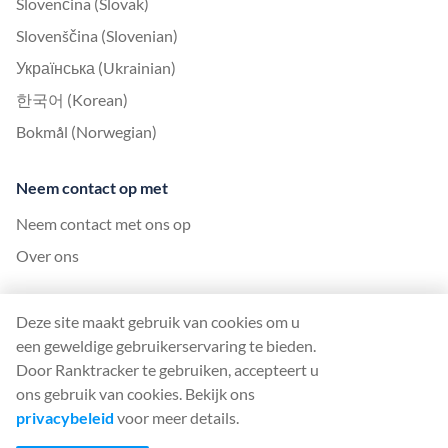
Slovenčina (Slovak)
Slovenščina (Slovenian)
Українська (Ukrainian)
한국어 (Korean)
Bokmål (Norwegian)
Neem contact op met
Neem contact met ons op
Over ons
United Kingdom Office
Deze site maakt gebruik van cookies om u
Ranktracker Ltd
een geweldige gebruikerservaring te bieden.
144A Clerkenwell Rd
Door Ranktracker te gebruiken, accepteert u
London, EC1R 5DF
ons gebruik van cookies. Bekijk ons
Company No: 08820809
privacybeleid
voor meer details.
felix@ranktracker.com