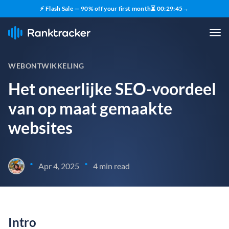
⚡ Flash Sale — 90% off your first month
⏳
00
:
29
:
43
→
WEBONTWIKKELING
Het oneerlijke SEO-voordeel
van op maat gemaakte
websites
•
•
Apr 4, 2025
4 min read
Intro