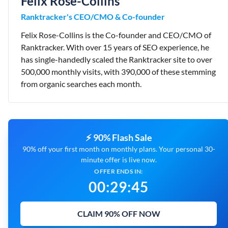
Felix Rose-Collins
Ranktracker's CEO/CMO & Co-founder
Felix Rose-Collins is the Co-founder and CEO/CMO of
Ranktracker. With over 15 years of SEO experience, he
has single-handedly scaled the Ranktracker site to over
500,000 monthly visits, with 390,000 of these stemming
from organic searches each month.
⚡ 90% Flash Sale
90% off your first month on monthly plans. Your personal 30-
minute offer is live now.
OFFER ENDS IN:
00
:
29
:
43
CLAIM 90% OFF NOW