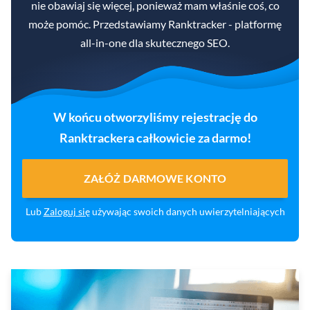
nie obawiaj się więcej, ponieważ mam właśnie coś, co
może pomóc. Przedstawiamy Ranktracker - platformę
all-in-one dla skutecznego SEO.
W końcu otworzyliśmy rejestrację do
Ranktrackera całkowicie za darmo!
ZAŁÓŻ DARMOWE KONTO
Lub
Zaloguj się
używając swoich danych uwierzytelniających