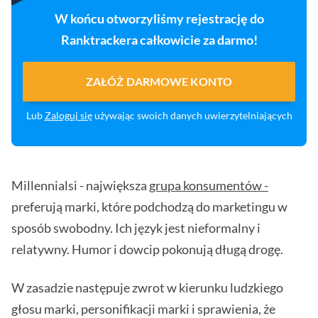
W końcu otworzyliśmy rejestrację do
Ranktrackera całkowicie za darmo!
ZAŁÓŻ DARMOWE KONTO
Lub
Zaloguj się
używając swoich danych uwierzytelniających
Millennialsi - największa
grupa konsumentów -
preferują marki, które podchodzą do marketingu w
sposób swobodny. Ich język jest nieformalny i
relatywny. Humor i dowcip pokonują długą drogę.
W zasadzie następuje zwrot w kierunku ludzkiego
głosu marki, personifikacji marki i sprawienia, że