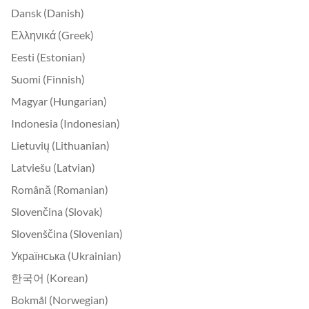
Dansk (Danish)
Ελληνικά (Greek)
Eesti (Estonian)
Suomi (Finnish)
Magyar (Hungarian)
Indonesia (Indonesian)
Lietuvių (Lithuanian)
Latviešu (Latvian)
Română (Romanian)
Slovenčina (Slovak)
Slovenščina (Slovenian)
Українська (Ukrainian)
한국어 (Korean)
Bokmål (Norwegian)