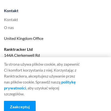
Kontakt
Kontakt
O nas
United Kingdom Office
Ranktracker Ltd
144A Clerkenwell Rd
London, EC1R 5DF
Ta strona używa plików cookie, aby zapewnić
Company No: 08820809
Ci komfort korzystania z niej. Korzystając z
felix@ranktracker.com
Ranktrackera, akceptujesz używanie przez
nas plików cookie. Sprawdź naszą
politykę
prywatności
, aby uzyskać więcej
szczegółów.
2015 -
2026
© Ranktracker. All Rights Reserved.
Zaakceptuj