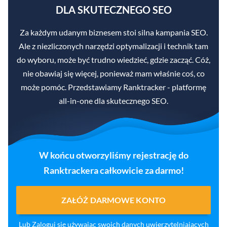
DLA SKUTECZNEGO SEO
Za każdym udanym biznesem stoi silna kampania SEO.
Ale z niezliczonych narzędzi optymalizacji i technik tam
do wyboru, może być trudno wiedzieć, gdzie zacząć. Cóż,
nie obawiaj się więcej, ponieważ mam właśnie coś, co
może pomóc. Przedstawiamy Ranktracker - platformę
all-in-one dla skutecznego SEO.
W końcu otworzyliśmy rejestrację do
Ranktrackera całkowicie za darmo!
ZAŁÓŻ DARMOWE KONTO
Lub
Zaloguj się
używając swoich danych uwierzytelniających