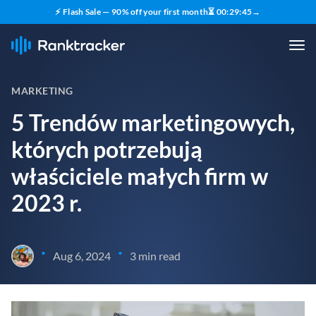
⚡ Flash Sale — 90% off your first month
⏳
00
:
29
:
44
→
MARKETING
5 Trendów marketingowych,
których potrzebują
właściciele małych firm w
2023 r.
•
•
Aug 6, 2024
3 min read