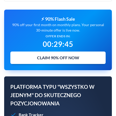
⚡ 90% Flash Sale
90% off your first month on monthly plans. Your personal
30-minute offer is live now.
OFFER ENDS IN:
00
:
29
:
44
CLAIM 90% OFF NOW
PLATFORMA TYPU "WSZYSTKO W
JEDNYM" DO SKUTECZNEGO
POZYCJONOWANIA
Rank Tracker