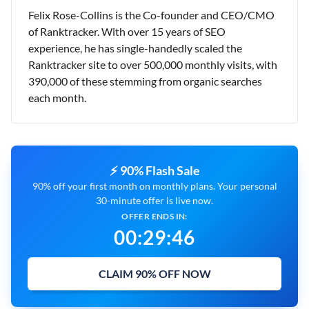
Felix Rose-Collins is the Co-founder and CEO/CMO
of Ranktracker. With over 15 years of SEO
experience, he has single-handedly scaled the
Ranktracker site to over 500,000 monthly visits, with
390,000 of these stemming from organic searches
each month.
⚡ 90% Flash Sale
90% off your first month on monthly plans. Your personal
30-minute offer is live now.
OFFER ENDS IN:
00
:
29
:
45
CLAIM 90% OFF NOW