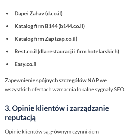
Dapei Zahav (d.co.il)
Katalog firm B144 (b144.co.il)
Katalog firm Zap (zap.co.il)
Rest.co.il (dla restauracji i firm hotelarskich)
Easy.co.il
Zapewnienie
spójnych szczegółów NAP
we
wszystkich ofertach wzmacnia lokalne sygnały SEO.
3. Opinie klientów i zarządzanie
reputacją
Opinie klientów są głównym czynnikiem