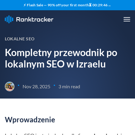
⚡ Flash Sale — 90% off your first month
⏳
00
:
29
:
45
→
LOKALNE SEO
Kompletny przewodnik po
lokalnym SEO w Izraelu
•
•
Nov 28, 2025
3 min read
Wprowadzenie