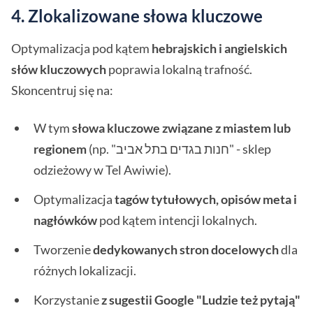
4. Zlokalizowane słowa kluczowe
Optymalizacja pod kątem
hebrajskich i angielskich
słów kluczowych
poprawia lokalną trafność.
Skoncentruj się na:
W tym
słowa kluczowe związane z miastem lub
regionem
(np. "חנות בגדים בתל אביב" - sklep
odzieżowy w Tel Awiwie).
Optymalizacja
tagów tytułowych, opisów meta i
nagłówków
pod kątem intencji lokalnych.
Tworzenie
dedykowanych stron docelowych
dla
różnych lokalizacji.
Korzystanie
z sugestii Google "Ludzie też pytają"