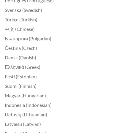
Português (Portuguese)
Svenska (Swedish)
Türkçe (Turkish)
中文 (Chinese)
Български (Bulgarian)
Čeština (Czech)
Dansk (Danish)
Ελληνικά (Greek)
Eesti (Estonian)
Suomi (Finnish)
Magyar (Hungarian)
Indonesia (Indonesian)
Lietuvių (Lithuanian)
Latviešu (Latvian)