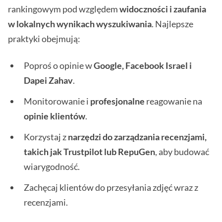
rankingowym pod względem
widoczności i zaufania
w lokalnych wynikach wyszukiwania
. Najlepsze
praktyki obejmują:
Poproś o opinie w
Google, Facebook Israel i
Dapei Zahav
.
Monitorowanie i
profesjonalne
reagowanie na
opinie klientów
.
Korzystaj z
narzędzi do zarządzania recenzjami,
takich jak Trustpilot lub RepuGen
, aby budować
wiarygodność.
Zachęcaj klientów do przesyłania zdjęć wraz z
recenzjami.