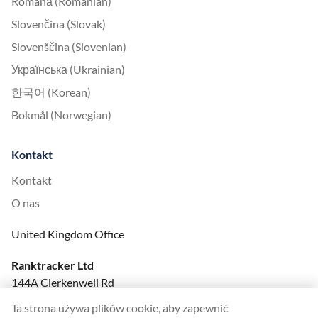
Română (Romanian)
Slovenčina (Slovak)
Slovenščina (Slovenian)
Українська (Ukrainian)
한국어 (Korean)
Bokmål (Norwegian)
Kontakt
Kontakt
O nas
United Kingdom Office
Ranktracker Ltd
144A Clerkenwell Rd
London, EC1R 5DF
Ta strona używa plików cookie, aby zapewnić
Company No: 08820809