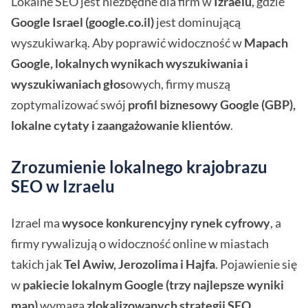
Lokalne SEO jest niezbędne dla firm w
Izraelu
, gdzie
Google Israel (google.co.il)
jest dominującą
wyszukiwarką. Aby poprawić widoczność w
Mapach
Google, lokalnych wynikach wyszukiwania i
wyszukiwaniach głos
owych, firmy muszą
zoptymalizować swój
profil biznesowy Google (GBP),
lokalne cytaty i zaangażowanie klientów
.
Zrozumienie lokalnego krajobrazu
SEO w Izraelu
Izrael ma
wysoce konkurencyjny rynek cyfrowy
, a
firmy rywalizują o widoczność online w miastach
takich jak
Tel Awiw, Jerozolima i Hajfa
. Pojawienie się
w
pakiecie lokalnym Google (trzy najlepsze wyniki
map)
wymaga
zlokalizowanych strategii SEO
,