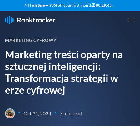
⚡ Flash Sale — 90% off your first month
⏳
00
:
29
:
43
→
MARKETING CYFROWY
Marketing treści oparty na
sztucznej inteligencji:
Transformacja strategii w
erze cyfrowej
•
•
Oct 31, 2024
7 min read