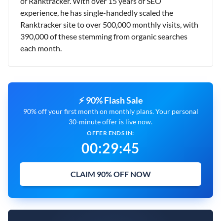
of Ranktracker. With over 15 years of SEO
experience, he has single-handedly scaled the
Ranktracker site to over 500,000 monthly visits, with
390,000 of these stemming from organic searches
each month.
⚡ 90% Flash Sale
90% off your first month on monthly plans. Your personal
30-minute offer is live now.
OFFER ENDS IN:
00
:
29
:
43
CLAIM 90% OFF NOW