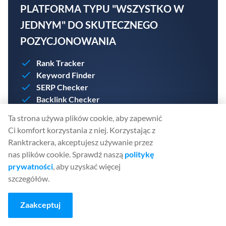
PLATFORMA TYPU "WSZYSTKO W
JEDNYM" DO SKUTECZNEGO
POZYCJONOWANIA
Rank Tracker
Keyword Finder
SERP Checker
Backlink Checker
Backlink Monitor
Ta strona używa plików cookie, aby zapewnić
Website Audit
Ci komfort korzystania z niej. Korzystając z
AI Article Writer
Ranktrackera, akceptujesz używanie przez
nas plików cookie. Sprawdź naszą
politykę
Załóż konto już dziś. Karta kredytowa nie jest
prywatności
, aby uzyskać więcej
wymagana.
szczegółów.
Zaakceptuj
ZAŁÓŻ DARMOWE KONTO