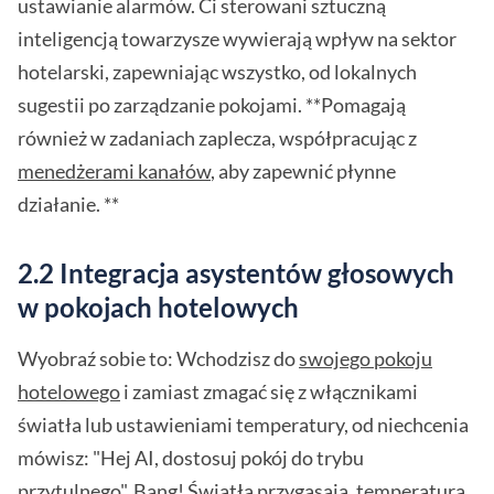
ustawianie alarmów. Ci sterowani sztuczną
inteligencją towarzysze wywierają wpływ na sektor
hotelarski, zapewniając wszystko, od lokalnych
sugestii po zarządzanie pokojami. **Pomagają
również w zadaniach zaplecza, współpracując z
menedżerami kanałów
, aby zapewnić płynne
działanie. **
2.2 Integracja asystentów głosowych
w pokojach hotelowych
Wyobraź sobie to: Wchodzisz do
swojego pokoju
hotelowego
i zamiast zmagać się z włącznikami
światła lub ustawieniami temperatury, od niechcenia
mówisz: "Hej AI, dostosuj pokój do trybu
przytulnego". Bang! Światła przygasają, temperatura