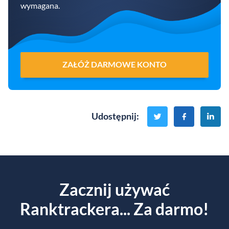
wymagana.
ZAŁÓŻ DARMOWE KONTO
Udostępnij
:
Zacznij używać
Ranktrackera... Za darmo!