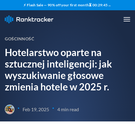
⚡ Flash Sale — 90% off your first month
⏳
00
:
29
:
44
→
GOŚCINNOŚĆ
Hotelarstwo oparte na
sztucznej inteligencji: jak
wyszukiwanie głosowe
zmienia hotele w 2025 r.
•
•
Feb 19, 2025
4 min read