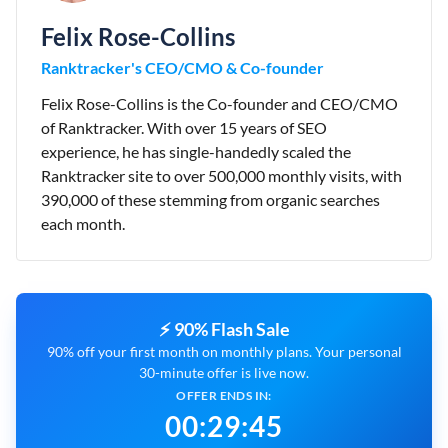
Felix Rose-Collins
Ranktracker's CEO/CMO & Co-founder
Felix Rose-Collins is the Co-founder and CEO/CMO
of Ranktracker. With over 15 years of SEO
experience, he has single-handedly scaled the
Ranktracker site to over 500,000 monthly visits, with
390,000 of these stemming from organic searches
each month.
⚡ 90% Flash Sale
90% off your first month on monthly plans. Your personal
30-minute offer is live now.
OFFER ENDS IN:
00
:
29
:
44