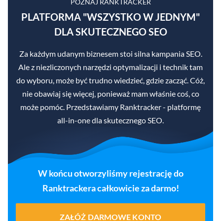
POZNAJ RANKTRACKER
PLATFORMA "WSZYSTKO W JEDNYM"
DLA SKUTECZNEGO SEO
Za każdym udanym biznesem stoi silna kampania SEO.
Ale z niezliczonych narzędzi optymalizacji i technik tam
do wyboru, może być trudno wiedzieć, gdzie zacząć. Cóż,
nie obawiaj się więcej, ponieważ mam właśnie coś, co
może pomóc. Przedstawiamy Ranktracker - platformę
all-in-one dla skutecznego SEO.
W końcu otworzyliśmy rejestrację do
Ranktrackera całkowicie za darmo!
ZAŁÓŻ DARMOWE KONTO