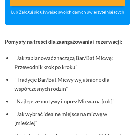
Lub
Zaloguj się
używając swoich danych uwierzytelniających
Pomysły na treści dla zaangażowania i rezerwacji:
"Jak zaplanować znaczącą Bar/Bat Micwę:
Przewodnik krok po kroku"
"Tradycje Bar/Bat Micwy wyjaśnione dla
współczesnych rodzin"
"Najlepsze motywy imprez Micwa na [rok]"
"Jak wybrać idealne miejsce na micwę w
[mieście]"