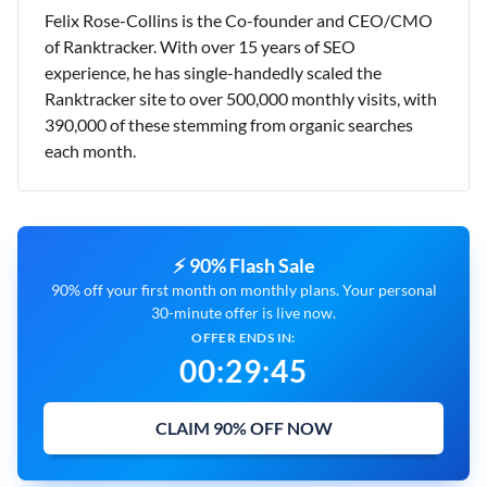
Felix Rose-Collins is the Co-founder and CEO/CMO
of Ranktracker. With over 15 years of SEO
experience, he has single-handedly scaled the
Ranktracker site to over 500,000 monthly visits, with
390,000 of these stemming from organic searches
each month.
⚡ 90% Flash Sale
90% off your first month on monthly plans. Your personal
30-minute offer is live now.
OFFER ENDS IN:
00
:
29
:
43
CLAIM 90% OFF NOW