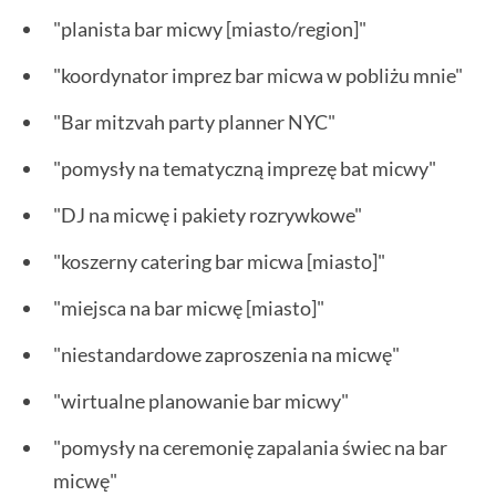
"planista bar micwy [miasto/region]"
"koordynator imprez bar micwa w pobliżu mnie"
"Bar mitzvah party planner NYC"
"pomysły na tematyczną imprezę bat micwy"
"DJ na micwę i pakiety rozrywkowe"
"koszerny catering bar micwa [miasto]"
"miejsca na bar micwę [miasto]"
"niestandardowe zaproszenia na micwę"
"wirtualne planowanie bar micwy"
"pomysły na ceremonię zapalania świec na bar
micwę"