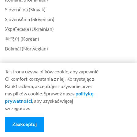
Slovenčina (Slovak)
Slovenščina (Slovenian)
Українська (Ukrainian)
한국어 (Korean)
Bokmål (Norwegian)
Kontakt
Ta strona używa plików cookie, aby zapewnić
Kontakt
Ci komfort korzystania z niej. Korzystając z
Ranktrackera, akceptujesz używanie przez
O nas
nas plików cookie. Sprawdź naszą
politykę
United Kingdom Office
prywatności
, aby uzyskać więcej
szczegółów.
Ranktracker Ltd
144A Clerkenwell Rd
Zaakceptuj
London, EC1R 5DF
Company No: 08820809