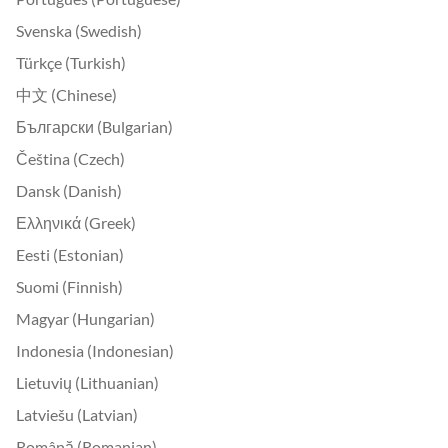
Svenska (Swedish)
Türkçe (Turkish)
中文 (Chinese)
Български (Bulgarian)
Čeština (Czech)
Dansk (Danish)
Ελληνικά (Greek)
Eesti (Estonian)
Suomi (Finnish)
Magyar (Hungarian)
Indonesia (Indonesian)
Lietuvių (Lithuanian)
Latviešu (Latvian)
Română (Romanian)