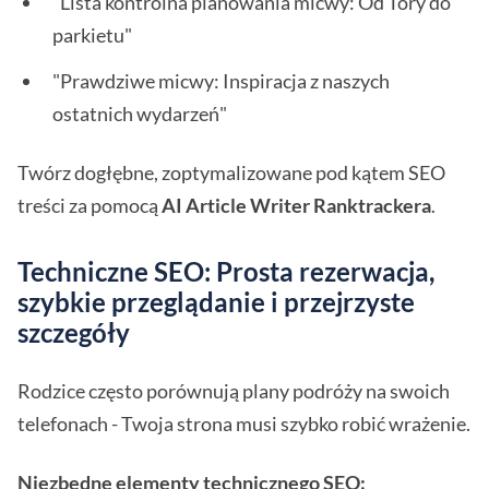
"Lista kontrolna planowania micwy: Od Tory do
parkietu"
"Prawdziwe micwy: Inspiracja z naszych
ostatnich wydarzeń"
Twórz dogłębne, zoptymalizowane pod kątem SEO
treści za pomocą
AI Article Writer Ranktrackera
.
Techniczne SEO: Prosta rezerwacja,
szybkie przeglądanie i przejrzyste
szczegóły
Rodzice często porównują plany podróży na swoich
telefonach - Twoja strona musi szybko robić wrażenie.
Niezbędne elementy technicznego SEO: