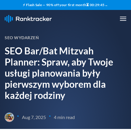
⚡ Flash Sale — 90% off your first month
⏳
00
:
29
:
43
→
SEO WYDARZEŃ
SEO Bar/Bat Mitzvah
Planner: Spraw, aby Twoje
usługi planowania były
pierwszym wyborem dla
każdej rodziny
•
•
Aug 7, 2025
4 min read