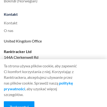
Bokmål (Norwegian)
Kontakt
Kontakt
O nas
United Kingdom Office
Ranktracker Ltd
144A Clerkenwell Rd
London, EC1R 5DF
Ta strona używa plików cookie, aby zapewnić
Company No: 08820809
Ci komfort korzystania z niej. Korzystając z
felix@ranktracker.com
Ranktrackera, akceptujesz używanie przez
nas plików cookie. Sprawdź naszą
politykę
prywatności
, aby uzyskać więcej
szczegółów.
2015 -
2026
© Ranktracker. All Rights Reserved.
Zaakceptuj