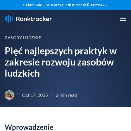
⚡ Flash Sale — 90% off your first month
⏳
00
:
29
:
42
→
ZASOBY LUDZKIE
Pięć najlepszych praktyk w
zakresie rozwoju zasobów
ludzkich
•
•
Oct 17, 2025
2 min read
Wprowadzenie