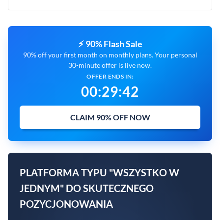
⚡ 90% Flash Sale
90% off your first month on monthly plans. Your personal
30-minute offer is live now.
OFFER ENDS IN:
00
:
29
:
42
CLAIM 90% OFF NOW
PLATFORMA TYPU "WSZYSTKO W
JEDNYM" DO SKUTECZNEGO
POZYCJONOWANIA