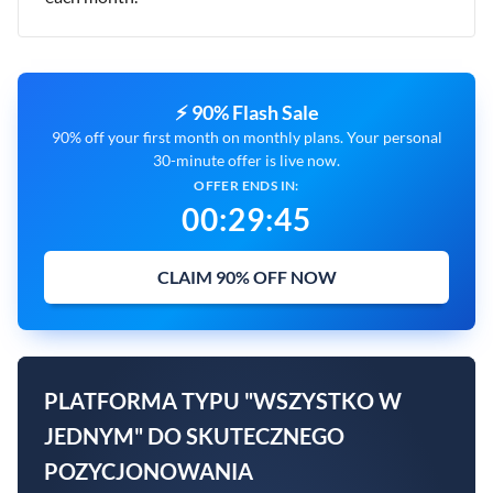
⚡ 90% Flash Sale
90% off your first month on monthly plans. Your personal
30-minute offer is live now.
OFFER ENDS IN:
00
:
29
:
44
CLAIM 90% OFF NOW
PLATFORMA TYPU "WSZYSTKO W
JEDNYM" DO SKUTECZNEGO
POZYCJONOWANIA