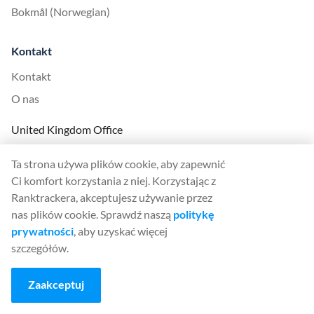
Bokmål (Norwegian)
Kontakt
Kontakt
O nas
United Kingdom Office
Ranktracker Ltd
Ta strona używa plików cookie, aby zapewnić
144A Clerkenwell Rd
Ci komfort korzystania z niej. Korzystając z
London, EC1R 5DF
Ranktrackera, akceptujesz używanie przez
Company No: 08820809
nas plików cookie. Sprawdź naszą
politykę
felix@ranktracker.com
prywatności
, aby uzyskać więcej
szczegółów.
Zaakceptuj
2015 -
2026
© Ranktracker. All Rights Reserved.