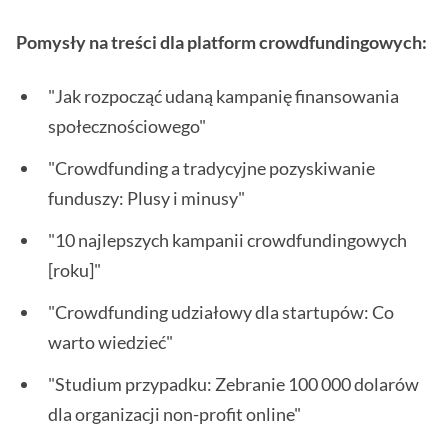
Pomysły na treści dla platform crowdfundingowych:
"Jak rozpocząć udaną kampanię finansowania
społecznościowego"
"Crowdfunding a tradycyjne pozyskiwanie
funduszy: Plusy i minusy"
"10 najlepszych kampanii crowdfundingowych
[roku]"
"Crowdfunding udziałowy dla startupów: Co
warto wiedzieć"
"Studium przypadku: Zebranie 100 000 dolarów
dla organizacji non-profit online"