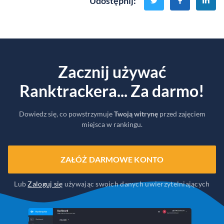
Udostępnij
:
Zacznij używać
Ranktrackera... Za darmo!
Dowiedz się, co powstrzymuje
Twoją witrynę
przed zajęciem
miejsca w rankingu.
ZAŁÓŻ DARMOWE KONTO
Lub
Zaloguj się
używając swoich danych uwierzytelniających