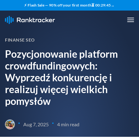
⚡ Flash Sale — 90% off your first month
⏳
00
:
29
:
44
→
FINANSE SEO
Pozycjonowanie platform
crowdfundingowych:
Wyprzedź konkurencję i
realizuj więcej wielkich
pomysłów
•
•
Aug 7, 2025
4 min read