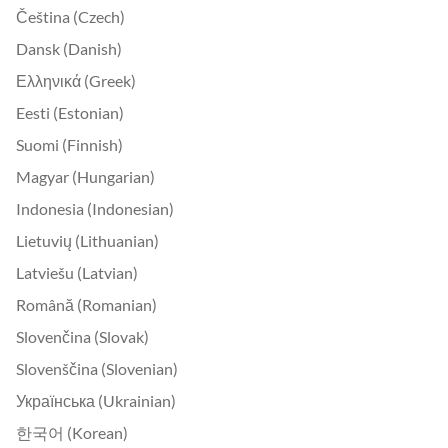
Čeština (Czech)
Dansk (Danish)
Ελληνικά (Greek)
Eesti (Estonian)
Suomi (Finnish)
Magyar (Hungarian)
Indonesia (Indonesian)
Lietuvių (Lithuanian)
Latviešu (Latvian)
Română (Romanian)
Slovenčina (Slovak)
Slovenščina (Slovenian)
Українська (Ukrainian)
한국어 (Korean)