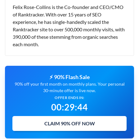
Felix Rose-Collins is the Co-founder and CEO/CMO
of Ranktracker. With over 15 years of SEO
experience, he has single-handedly scaled the
Ranktracker site to over 500,000 monthly visits, with
390,000 of these stemming from organic searches
each month.
⚡ 90% Flash Sale
90% off your first month on monthly plans. Your personal
30-minute offer is live now.
OFFER ENDS IN:
00
:
29
:
43
CLAIM 90% OFF NOW