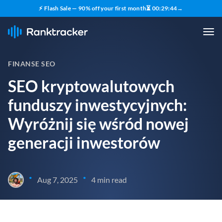
⚡ Flash Sale — 90% off your first month
⏳
00
:
29
:
43
→
FINANSE SEO
SEO kryptowalutowych
funduszy inwestycyjnych:
Wyróżnij się wśród nowej
generacji inwestorów
•
•
Aug 7, 2025
4 min read