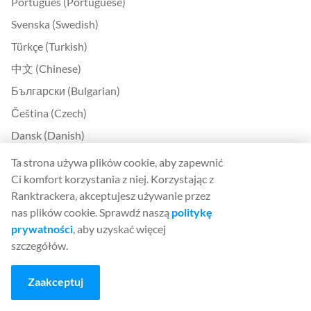
Português (Portuguese)
Svenska (Swedish)
Türkçe (Turkish)
中文 (Chinese)
Български (Bulgarian)
Čeština (Czech)
Dansk (Danish)
Ελληνικά (Greek)
Ta strona używa plików cookie, aby zapewnić
Ci komfort korzystania z niej. Korzystając z
Eesti (Estonian)
Ranktrackera, akceptujesz używanie przez
Suomi (Finnish)
nas plików cookie. Sprawdź naszą
politykę
Magyar (Hungarian)
prywatności
, aby uzyskać więcej
szczegółów.
Indonesia (Indonesian)
Lietuvių (Lithuanian)
Zaakceptuj
Latviešu (Latvian)