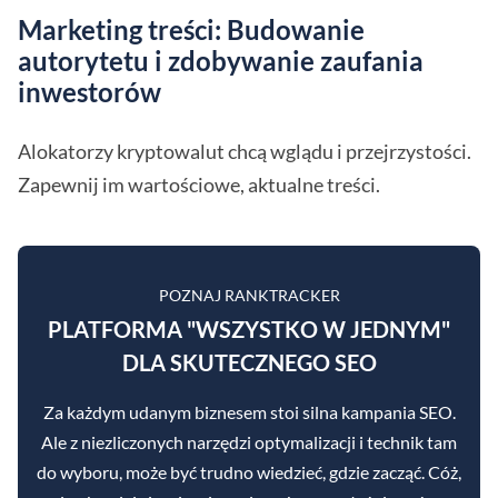
Marketing treści: Budowanie
autorytetu i zdobywanie zaufania
inwestorów
Alokatorzy kryptowalut chcą wglądu i przejrzystości.
Zapewnij im wartościowe, aktualne treści.
POZNAJ RANKTRACKER
PLATFORMA "WSZYSTKO W JEDNYM"
DLA SKUTECZNEGO SEO
Za każdym udanym biznesem stoi silna kampania SEO.
Ale z niezliczonych narzędzi optymalizacji i technik tam
do wyboru, może być trudno wiedzieć, gdzie zacząć. Cóż,