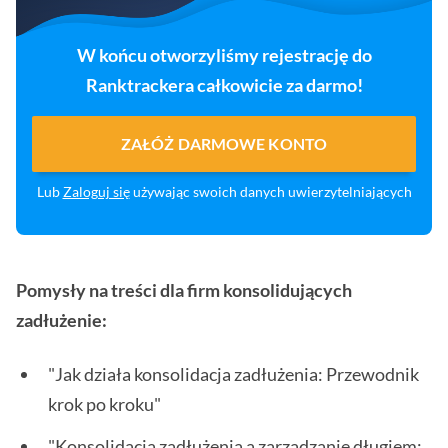
W końcu otworzyliśmy rejestrację do
Ranktrackera całkowicie za darmo!
ZAŁÓŻ DARMOWE KONTO
Lub
Zaloguj się
używając swoich danych uwierzytelniających
Pomysły na treści dla firm konsolidujących
zadłużenie:
"Jak działa konsolidacja zadłużenia: Przewodnik
krok po kroku"
"Konsolidacja zadłużenia a zarządzanie długiem: