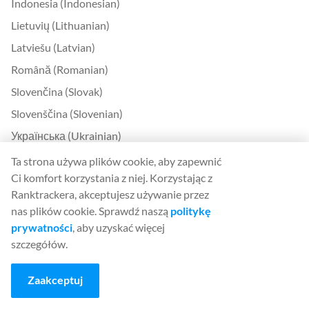
Indonesia (Indonesian)
Lietuvių (Lithuanian)
Latviešu (Latvian)
Română (Romanian)
Slovenčina (Slovak)
Slovenščina (Slovenian)
Українська (Ukrainian)
한국어 (Korean)
Ta strona używa plików cookie, aby zapewnić
Ci komfort korzystania z niej. Korzystając z
Bokmål (Norwegian)
Ranktrackera, akceptujesz używanie przez
nas plików cookie. Sprawdź naszą
politykę
Kontakt
prywatności
, aby uzyskać więcej
Kontakt
szczegółów.
O nas
Zaakceptuj
United Kingdom Office