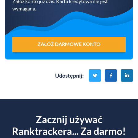
Załóż konto już dziś. Karta kredytowa nie jest
wymagana.
ZAŁÓŻ DARMOWE KONTO
Udostępnij
:
Zacznij używać
Ranktrackera... Za darmo!