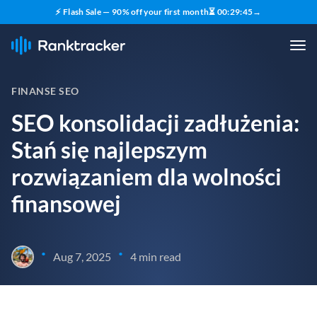
⚡ Flash Sale — 90% off your first month
⏳
00
:
29
:
44
→
FINANSE SEO
SEO konsolidacji zadłużenia:
Stań się najlepszym
rozwiązaniem dla wolności
finansowej
•
•
Aug 7, 2025
4 min read