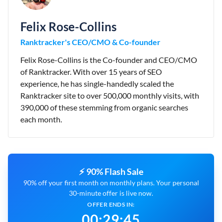
Felix Rose-Collins
Ranktracker's CEO/CMO & Co-founder
Felix Rose-Collins is the Co-founder and CEO/CMO
of Ranktracker. With over 15 years of SEO
experience, he has single-handedly scaled the
Ranktracker site to over 500,000 monthly visits, with
390,000 of these stemming from organic searches
each month.
⚡ 90% Flash Sale
90% off your first month on monthly plans. Your personal
30-minute offer is live now.
OFFER ENDS IN:
00
:
29
:
44