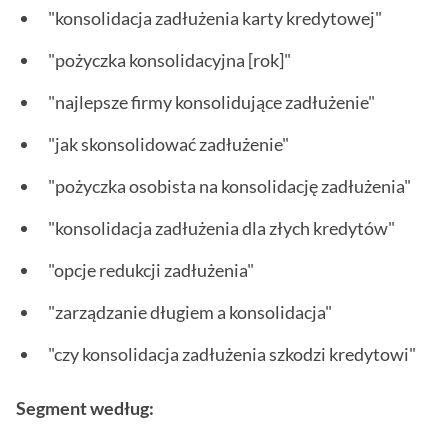
"konsolidacja zadłużenia karty kredytowej"
"pożyczka konsolidacyjna [rok]"
"najlepsze firmy konsolidujące zadłużenie"
"jak skonsolidować zadłużenie"
"pożyczka osobista na konsolidację zadłużenia"
"konsolidacja zadłużenia dla złych kredytów"
"opcje redukcji zadłużenia"
"zarządzanie długiem a konsolidacja"
"czy konsolidacja zadłużenia szkodzi kredytowi"
Segment według: