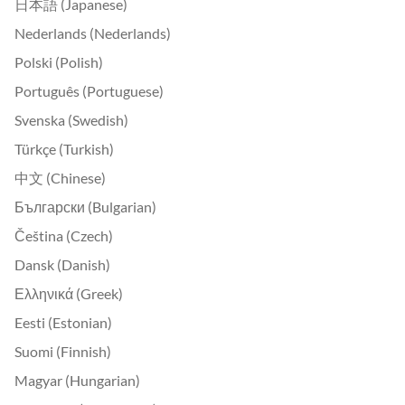
日本語 (Japanese)
Nederlands (Nederlands)
Polski (Polish)
Português (Portuguese)
Svenska (Swedish)
Türkçe (Turkish)
中文 (Chinese)
Български (Bulgarian)
Čeština (Czech)
Dansk (Danish)
Ελληνικά (Greek)
Eesti (Estonian)
Suomi (Finnish)
Magyar (Hungarian)