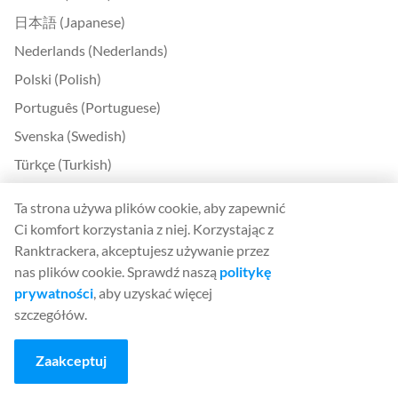
日本語 (Japanese)
Nederlands (Nederlands)
Polski (Polish)
Português (Portuguese)
Svenska (Swedish)
Türkçe (Turkish)
中文 (Chinese)
Ta strona używa plików cookie, aby zapewnić
Български (Bulgarian)
Ci komfort korzystania z niej. Korzystając z
Čeština (Czech)
Ranktrackera, akceptujesz używanie przez
nas plików cookie. Sprawdź naszą
politykę
Dansk (Danish)
prywatności
, aby uzyskać więcej
Ελληνικά (Greek)
szczegółów.
Eesti (Estonian)
Zaakceptuj
Suomi (Finnish)
Magyar (Hungarian)