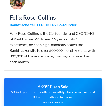
Felix Rose-Collins
Ranktracker's CEO/CMO & Co-founder
Felix Rose-Collins is the Co-founder and CEO/CMO
of Ranktracker. With over 15 years of SEO
experience, he has single-handedly scaled the
Ranktracker site to over 500,000 monthly visits, with
390,000 of these stemming from organic searches
each month.
⚡ 90% Flash Sale
90% off your first month on monthly plans. Your personal
30-minute offer is live now.
OFFER ENDS IN: