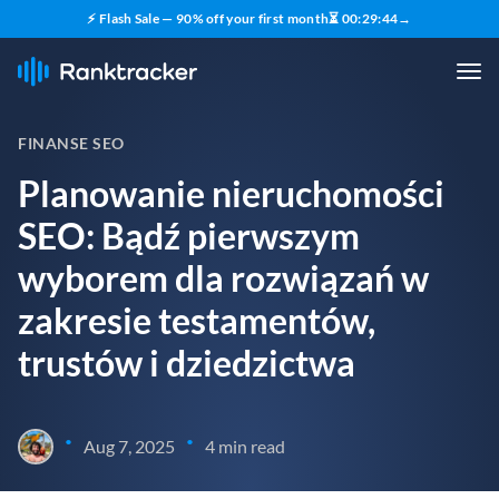
⚡ Flash Sale — 90% off your first month
⏳
00
:
29
:
43
→
FINANSE SEO
Planowanie nieruchomości
SEO: Bądź pierwszym
wyborem dla rozwiązań w
zakresie testamentów,
trustów i dziedzictwa
•
•
Aug 7, 2025
4 min read