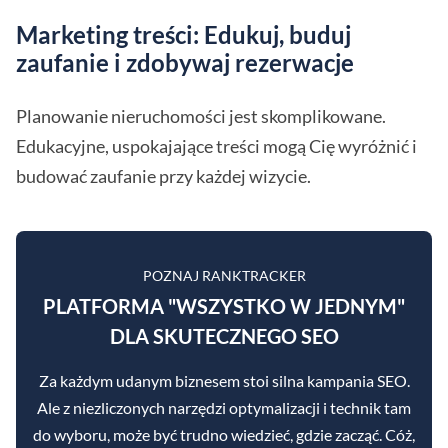
Marketing treści: Edukuj, buduj
zaufanie i zdobywaj rezerwacje
Planowanie nieruchomości jest skomplikowane.
Edukacyjne, uspokajające treści mogą Cię wyróżnić i
budować zaufanie przy każdej wizycie.
POZNAJ RANKTRACKER
PLATFORMA "WSZYSTKO W JEDNYM"
DLA SKUTECZNEGO SEO
Za każdym udanym biznesem stoi silna kampania SEO.
Ale z niezliczonych narzędzi optymalizacji i technik tam
do wyboru, może być trudno wiedzieć, gdzie zacząć. Cóż,