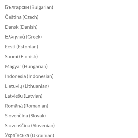
Български (Bulgarian)
Čeština (Czech)
Dansk (Danish)
Ελληνικά (Greek)
Eesti (Estonian)
Suomi (Finnish)
Magyar (Hungarian)
Indonesia (Indonesian)
Lietuvių (Lithuanian)
Latviešu (Latvian)
Română (Romanian)
Slovenčina (Slovak)
Slovenščina (Slovenian)
Українська (Ukrainian)