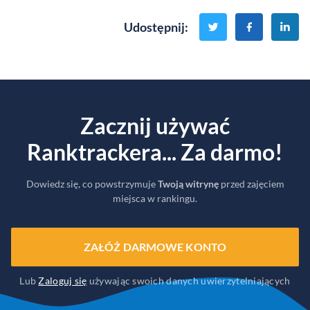
Udostępnij
:
Zacznij używać
Ranktrackera... Za darmo!
Dowiedz się, co powstrzymuje
Twoją witrynę
przed zajęciem
miejsca w rankingu.
ZAŁÓŻ DARMOWE KONTO
Lub
Zaloguj się
używając swoich danych uwierzytelniających