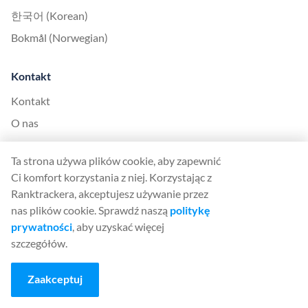
한국어 (Korean)
Bokmål (Norwegian)
Kontakt
Kontakt
O nas
United Kingdom Office
Ta strona używa plików cookie, aby zapewnić
Ci komfort korzystania z niej. Korzystając z
Ranktracker Ltd
Ranktrackera, akceptujesz używanie przez
144A Clerkenwell Rd
nas plików cookie. Sprawdź naszą
politykę
London, EC1R 5DF
prywatności
, aby uzyskać więcej
Company No: 08820809
szczegółów.
felix@ranktracker.com
Zaakceptuj