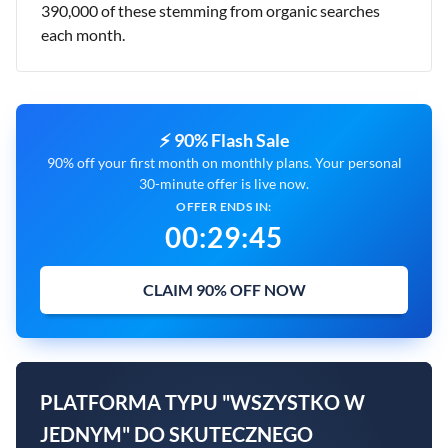
390,000 of these stemming from organic searches
each month.
⚡ 90% Flash Sale
90% off your first month on monthly plans. Your personal
30-minute offer is live now.
OFFER ENDS IN:
00
:
29
:
44
CLAIM 90% OFF NOW
PLATFORMA TYPU "WSZYSTKO W
JEDNYM" DO SKUTECZNEGO