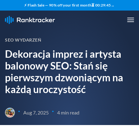
⚡ Flash Sale — 90% off your first month
⏳
00
:
29
:
44
→
SEO WYDARZEŃ
Dekoracja imprez i artysta
balonowy SEO: Stań się
pierwszym dzwoniącym na
każdą uroczystość
•
•
Aug 7, 2025
4 min read