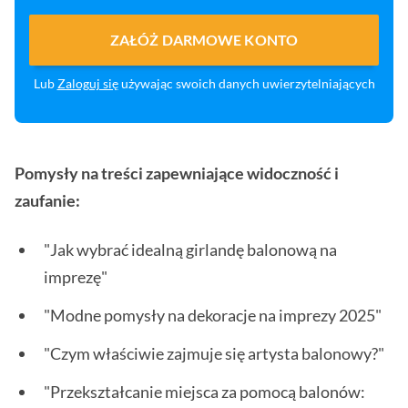
ZAŁÓŻ DARMOWE KONTO
Lub
Zaloguj się
używając swoich danych uwierzytelniających
Pomysły na treści zapewniające widoczność i
zaufanie:
"Jak wybrać idealną girlandę balonową na
imprezę"
"Modne pomysły na dekoracje na imprezy 2025"
"Czym właściwie zajmuje się artysta balonowy?"
"Przekształcanie miejsca za pomocą balonów: