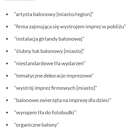
"artysta balonowy [miasto/region]"
"firma zajmująca się wystrojem imprez w pobliżu"
"instalacja girlandy balonowej"
"ślubny łuk balonowy [miasto]"
"niestandardowe tła wydarzeń"
"tematyczne dekoracje imprezowe"
"wystrój imprez firmowych [miasto]"
"balonowe zwierzęta na imprezę dla dzieci"
"wynajem tła do fotobudki"
"organiczne balony"