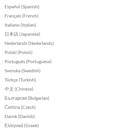
Español (Spanish)
Français (French)
Italiano (Italian)
日本語 (Japanese)
Nederlands (Nederlands)
Polski (Polish)
Português (Portuguese)
Svenska (Swedish)
Türkçe (Turkish)
中文 (Chinese)
Български (Bulgarian)
Čeština (Czech)
Dansk (Danish)
Ελληνικά (Greek)