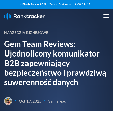
⚡ Flash Sale — 90% off your first month
⏳
00
:
29
:
44
→
NARZĘDZIA BIZNESOWE
Gem Team Reviews:
Ujednolicony komunikator
B2B zapewniający
bezpieczeństwo i prawdziwą
suwerenność danych
•
•
Oct 17, 2025
3 min read