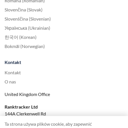
Română (Romanian)
Slovenčina (Slovak)
Slovenščina (Slovenian)
Українська (Ukrainian)
한국어 (Korean)
Bokmål (Norwegian)
Kontakt
Kontakt
O nas
United Kingdom Office
Ranktracker Ltd
144A Clerkenwell Rd
London, EC1R 5DF
Ta strona używa plików cookie, aby zapewnić
Company No: 08820809