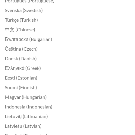
Português (Portuguese)
Svenska (Swedish)
Türkçe (Turkish)
中文 (Chinese)
Български (Bulgarian)
Čeština (Czech)
Dansk (Danish)
Ελληνικά (Greek)
Eesti (Estonian)
Suomi (Finnish)
Magyar (Hungarian)
Indonesia (Indonesian)
Lietuvių (Lithuanian)
Latviešu (Latvian)